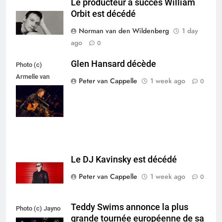
Le producteur à succès William
Orbit est décédé
Norman van den Wildenberg
1 day
ago
0
Glen Hansard décède
Photo (c)
Armelle van
Peter van Cappelle
1 week ago
0
Helden,
Maxazine.nl
Le DJ Kavinsky est décédé
Peter van Cappelle
1 week ago
0
Teddy Swims annonce la plus
Photo (c) Jayno
grande tournée européenne de sa
Berkhoudt