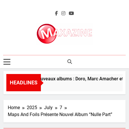
Skip
to
content
Maxazine.fr
L’aperçu des nouveaux albums : Doro, Marc Amacher et plu
HEADLINES
6 Hours Ago
Home
2025
July
7
Maps And Foils Présente Nouvel Album “Nulle Part”