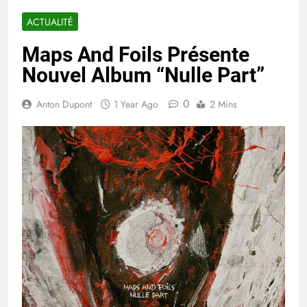
ACTUALITÉ
Maps And Foils Présente
Nouvel Album “Nulle Part”
0
Anton Dupont
1 Year Ago
2 Mins