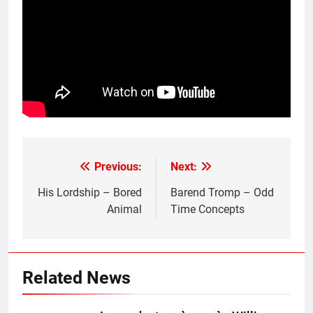
Previous:
Next:
Post
navigation
His Lordship – Bored
Barend Tromp – Odd
Animal
Time Concepts
Related News