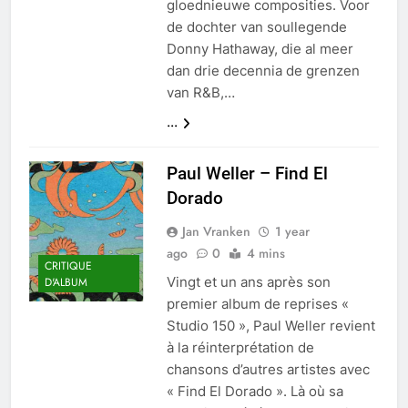
gloednieuwe composities. Voor
de dochter van soullegende
Donny Hathaway, die al meer
dan drie decennia de grenzen
van R&B,…
...
Paul Weller – Find El
Dorado
Jan Vranken
1 year
ago
0
4 mins
CRITIQUE
Vingt et un ans après son
D'ALBUM
premier album de reprises «
Studio 150 », Paul Weller revient
à la réinterprétation de
chansons d’autres artistes avec
« Find El Dorado ». Là où sa