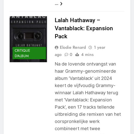
...
Lalah Hathaway –
Vantablack: Expansion
Pack
Elodie Renard
1 year
CRITIQUE
ago
0
4 mins
D'ALBUM
Na de lovende ontvangst van
haar Grammy-genomineerde
album ‘Vantablack’ uit 2024
keert de vijfvoudig Grammy-
winnaar Lalah Hathaway terug
met ‘Vantablack: Expansion
Pack’, een 17 tracks tellende
uitbreiding die remixen van het
oorspronkelijke werk
combineert met twee