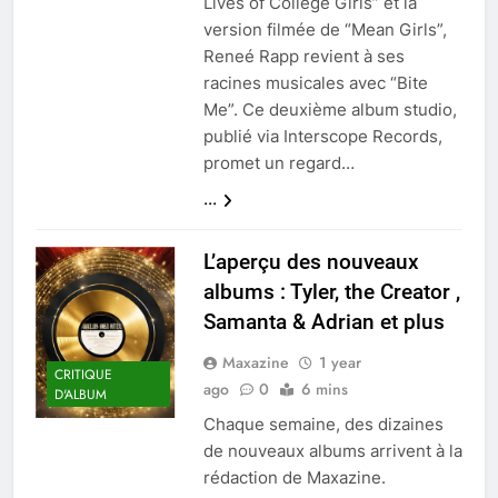
Lives of College Girls” et la
version filmée de “Mean Girls”,
Reneé Rapp revient à ses
racines musicales avec “Bite
Me”. Ce deuxième album studio,
publié via Interscope Records,
promet un regard…
...
L’aperçu des nouveaux
albums : Tyler, the Creator ,
Samanta & Adrian et plus
Maxazine
1 year
CRITIQUE
ago
0
6 mins
D'ALBUM
Chaque semaine, des dizaines
de nouveaux albums arrivent à la
rédaction de Maxazine.