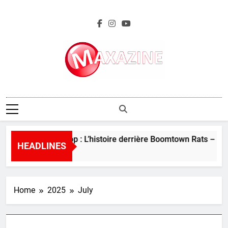
Skip
to
content
Maxazine.fr
Perles de la pop : L’histoire derrière Boomtown Rats – “I Do
HEADLINES
4 Days Ago
Home
2025
July