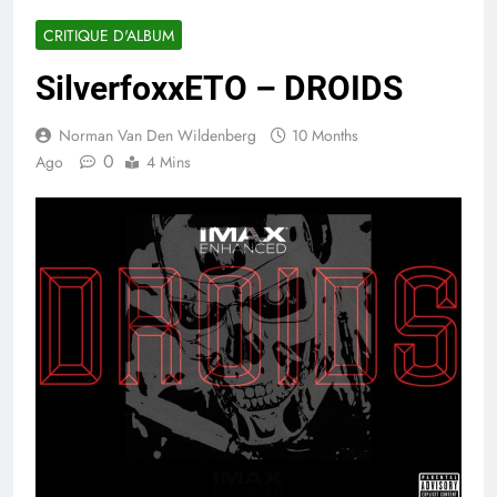
CRITIQUE D'ALBUM
SilverfoxxETO – DROIDS
Norman Van Den Wildenberg
10 Months
0
Ago
4 Mins