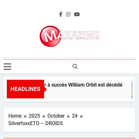
Skip
to
content
Maxazine.fr
Le producteur à succès William Orbit est décédé
HEADLINES
16 Hours Ago
Home
2025
October
24
SilverfoxxETO – DROIDS