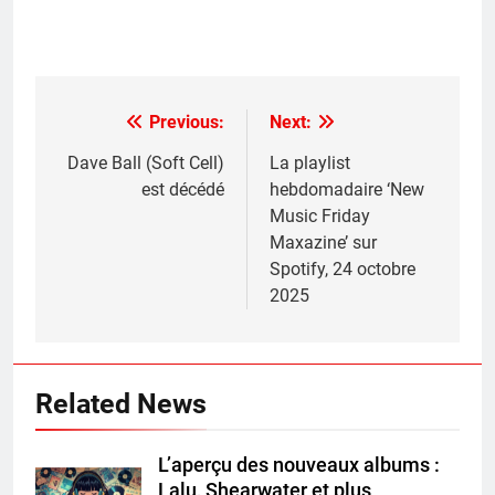
Previous:
Next:
Post
navigation
Dave Ball (Soft Cell)
La playlist
est décédé
hebdomadaire ‘New
Music Friday
Maxazine’ sur
Spotify, 24 octobre
2025
Related News
L’aperçu des nouveaux albums :
Lalu, Shearwater et plus