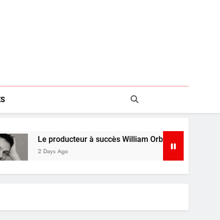
S
roducteur à succès William Orbit est décédé
P
s Ago
7