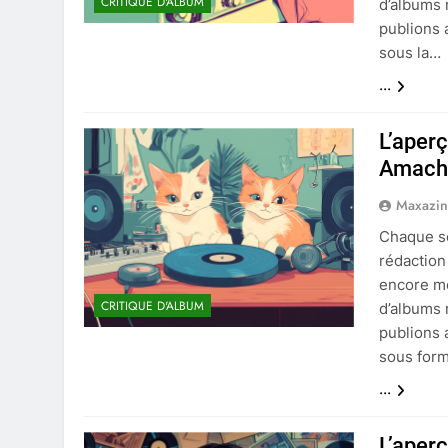
CRITIQUE D'ALBUM
d’albums 
publions 
sous la…
...
L’aper
Amache
Maxazi
Chaque se
rédaction
encore moi
CRITIQUE D'ALBUM
d’albums 
publions 
sous for
...
L’aper