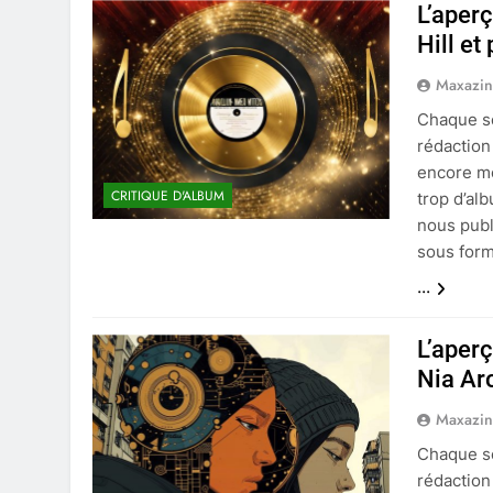
L’aper
Hill et
Maxazi
Chaque se
rédaction
encore mo
CRITIQUE D'ALBUM
trop d’al
nous publ
sous for
...
L’aper
Nia Arc
Maxazi
Chaque se
rédaction