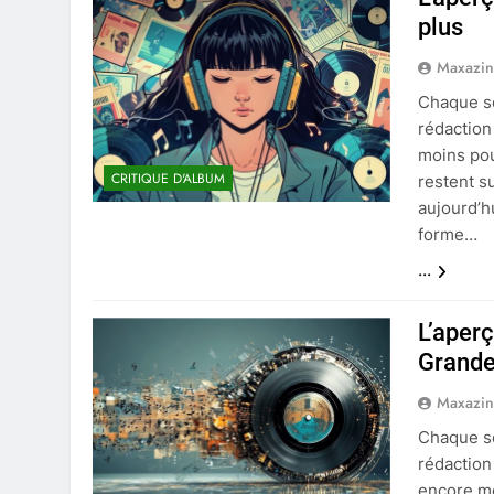
plus
Maxazi
Chaque se
rédaction
moins pour
CRITIQUE D'ALBUM
restent s
aujourd’h
forme…
...
L’aper
Grande
Maxazi
Chaque se
rédaction
encore moi