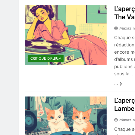
L’aper
The Va
Maxazi
Chaque se
rédaction
encore moi
CRITIQUE D'ALBUM
d’albums 
publions 
sous la…
...
L’aper
Lamber
Maxazi
Chaque se