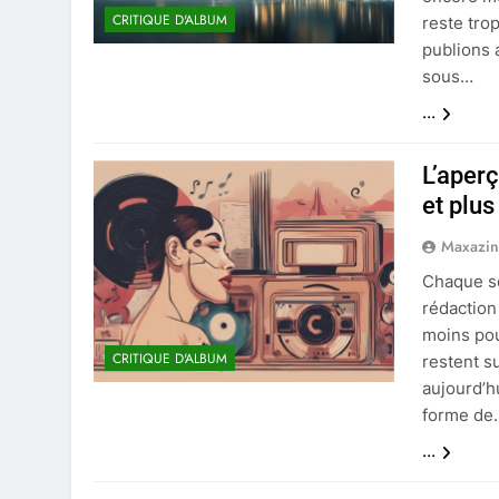
CRITIQUE D'ALBUM
reste tro
publions 
sous…
...
L’aper
et plus
Maxazi
Chaque se
rédaction
moins pour
CRITIQUE D'ALBUM
restent s
aujourd’h
forme de
...