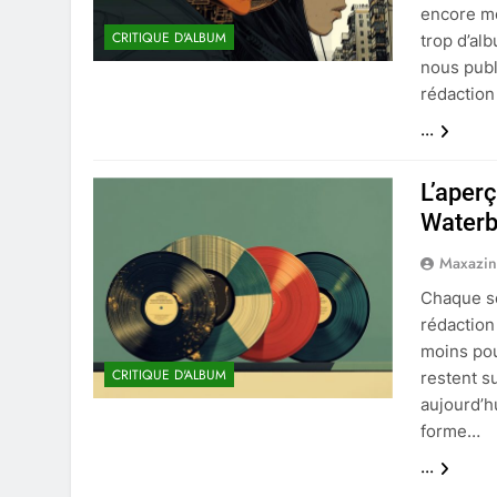
encore mo
CRITIQUE D'ALBUM
trop d’al
nous publ
rédactio
...
L’aper
Waterb
Maxazi
Chaque se
rédaction
moins pour
CRITIQUE D'ALBUM
restent s
aujourd’h
forme…
...