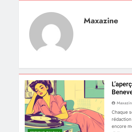
Maxazine
L’aper
Beneve
Maxazi
Chaque se
rédaction
encore moi