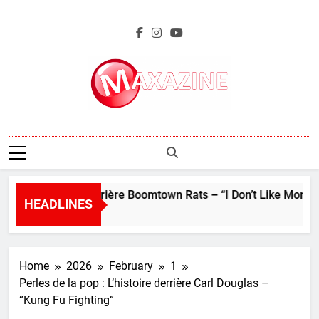
Skip
to
content
Maxazine.fr
p : L’histoire derrière Boomtown Rats – “I Don’t Like Mondays”
HEADLINES
Home
2026
February
1
Perles de la pop : L’histoire derrière Carl Douglas –
“Kung Fu Fighting”