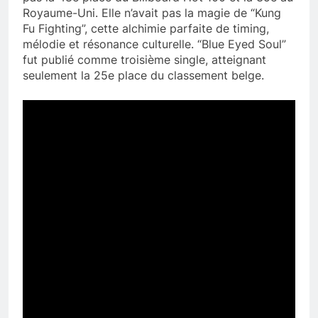
Royaume-Uni. Elle n’avait pas la magie de “Kung
Fu Fighting”, cette alchimie parfaite de timing,
mélodie et résonance culturelle. “Blue Eyed Soul”
fut publié comme troisième single, atteignant
seulement la 25e place du classement belge.