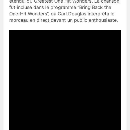
étendu ’50 Greatest One Hit Wonders’. La chanson
fut incluse dans le programme “Bring Back the
One-Hit Wonders”, où Carl Douglas interpréta le
morceau en direct devant un public enthousiaste.