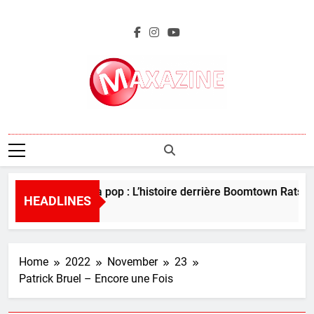
Skip
to
content
Maxazine.fr
Perles de la pop : L’histoire derrière Boomtown Rats – “
HEADLINES
4 Days Ago
Home
2022
November
23
Patrick Bruel – Encore une Fois