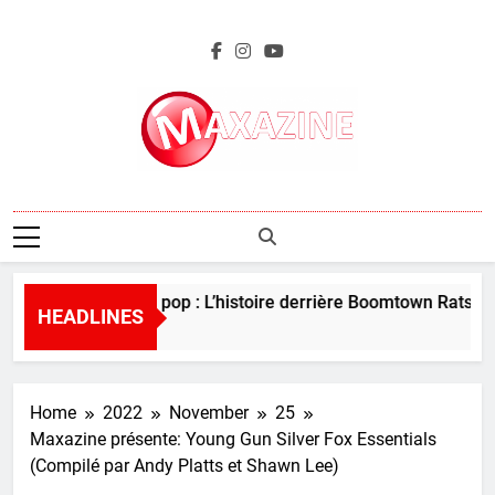
Skip
to
content
Maxazine.fr
Perles de la pop : L’histoire derrière Boomtown Rats – “I
HEADLINES
4 Days Ago
Home
2022
November
25
Maxazine présente: Young Gun Silver Fox Essentials
(Compilé par Andy Platts et Shawn Lee)