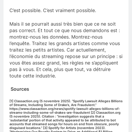
C’est possible. C’est vraiment possible.
Mais il se pourrait aussi très bien que ce ne soit
pas correct. Et tout ce que nous demandons est :
montrez-nous les données. Montrez-nous
l’enquête. Traitez les grands artistes comme vous
traitez les petits artistes. Car actuellement,
l’économie du streaming repose sur un principe : si
vous êtes assez grand, les règles ne s’appliquent
pas à vous. Et cela, plus que tout, va détruire
toute cette industrie.
Sources
[1] Classaction.org (5 novembre 2025). “Spotify Lawsuit Alleges Billions
of Streams, Including Some of Drake’s, Are Fraudulent.”
https://www.classaction.org/news/spotify-lawsuit-alleges-billions-of-
streams-including-some-of-drakes-are-fraudulent [2] Classaction.org
(5 novembre 2025). Citation : “investigation suggests that a
‘substantial’ portion of that activity appeared to be attributed to bot
accounts that streamed songs for hours on end from obscure, poorly
disguised locations.” [3] Spotify for Artists (novembre 2023).
“Modernizing Our Royalty System to Drive an Additional $1 Billion