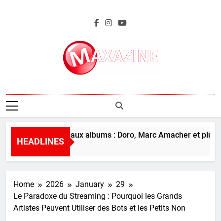
Skip
to
content
Maxazine.fr
rçu des nouveaux albums : Doro, Marc Amacher et plus
HEADLINES
s Ago
Home
2026
January
29
Le Paradoxe du Streaming : Pourquoi les Grands
Artistes Peuvent Utiliser des Bots et les Petits Non