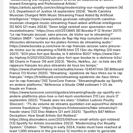
toward Emerging and Professional Artists.”
https://artists.spotify.com/en/blog/modernizing-our-royalty-system [4]
U.S. Department of Justice (4 septembre 2024). “North Carolina
Musician Charged With Music Streaming Fraud Aided By Artificial
Intelligence.” https://www.justice.gov/usao-sdny/pr/north-carolina-
musician-charged-music-streaming-fraud-aided-artificial-intelligence
[5] NOS (21 mars 2024). “Deen krijgt celstraf voor sjoemelen met
muziekstreams.” https://nos.nl/l/2513665 [6] Booska-P (2 février 2017).
“Le rap français accusé, sans preuve, de triche sur le streaming?”
Citation SNEP : “certains artistes de Rap Hip Hop cumulent des scores
d’écoutes démesurés sur les plates-formes de streaming audio.”
https://www.booska-p.com/new-le-rap-francais-accuse-sans-preuve-
de-triche-sur-le-streaming-n70418.html [7] 13or-du-HipHop (20 mars
2021). “SCH plus fort que Booba, le S détrône B2O!” https://www.13or-
du-hiphop.fr/2021/03/20/sch-plus-fort-que-booba-le-s-detrone-b2o/
[8] Charts in France (16 avril 2023). “Ninho, Nekfeu, Jul : la liste des 60
rappeurs français les plus streamés de tous les temps.”
https://www.chartsinfrance.net/actualite/news-124547.htm [9] Billboard
France (13 février 2025). “Streaming : épidémie de faux titres sur le rap
français.” https://fr.billboard.com/streaming-epidemie-de-faux-titres-
sur-le-rap-francais/ [10] TuneCore France. “Streamingfraude op Spotify
en andere platforms.” Référence à l’étude CNM estimant 1-3% de
fraude en France.
https://www.tunecore.com/nl/guides/streamingfraude-op-spotify-en-
andere-platforms-plus-hoe-u-het-kunt-voorkomen [11] Les Jours (7
septembre 2022). “Fraude avec les stars.” Citation Ludovic Pouilly
(Deezer) : “7% du volume de streams quotidien est aujourd’hui détecté
comme frauduleux.” https://lesjours.fr/obsessions/fake-stream/ep1-
fraude-stars/ [12] Disc Makers (21 avril 2025). “Spotify’s $47 Million
Deception: How Small Artists Got Robbed.”
https://blog.discmakers.com/2025/04/how-small-artists-got-robbed/
[13] Spotify for Artists (novembre 2023). “Modernizing Our Royalty
System.” Citation : “Starting in early 2024, tracks must have reached at
least 1,000 streams in the previous 12 months in order to generate