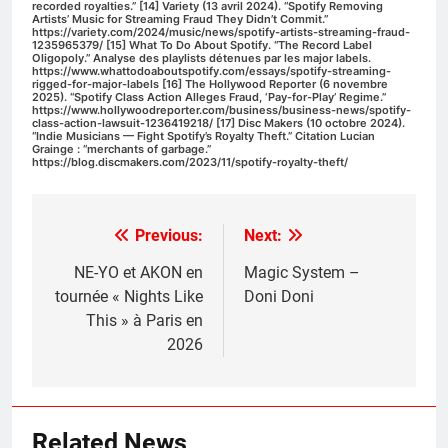
recorded royalties.” [14] Variety (13 avril 2024). “Spotify Removing
Artists’ Music for Streaming Fraud They Didn’t Commit.”
https://variety.com/2024/music/news/spotify-artists-streaming-fraud-
1235965379/ [15] What To Do About Spotify. “The Record Label
Oligopoly.” Analyse des playlists détenues par les major labels.
https://www.whattodoaboutspotify.com/essays/spotify-streaming-
rigged-for-major-labels [16] The Hollywood Reporter (6 novembre
2025). “Spotify Class Action Alleges Fraud, ‘Pay-for-Play’ Regime.”
https://www.hollywoodreporter.com/business/business-news/spotify-
class-action-lawsuit-1236419218/ [17] Disc Makers (10 octobre 2024).
“Indie Musicians — Fight Spotify’s Royalty Theft.” Citation Lucian
Grainge : “merchants of garbage.”
https://blog.discmakers.com/2023/11/spotify-royalty-theft/
Previous:
Next:
Post
navigation
NE-YO et AKON en
Magic System –
tournée « Nights Like
Doni Doni
This » à Paris en
2026
Related News