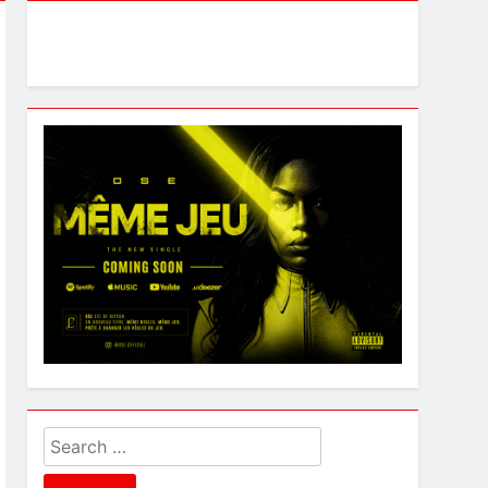
Search
for: