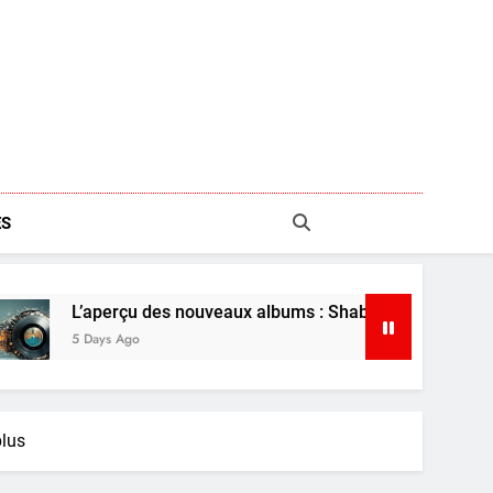
S
des nouveaux albums : Shaboozey, Ariana Grande et plus
plus