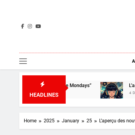
Skip
to
content
A
 “I Don’t Like Mondays”
L’aperçu des nouveaux
4 Days Ago
HEADLINES
Home
2025
January
25
L’aperçu des nou