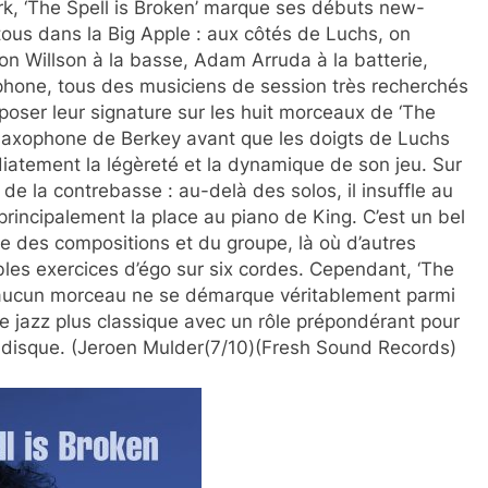
rk, ‘The Spell is Broken’ marque ses débuts new-
 tous dans la Big Apple : aux côtés de Luchs, on
n Willson à la basse, Adam Arruda à la batterie,
phone, tous des musiciens de session très recherchés
poser leur signature sur les huit morceaux de ‘The
 le saxophone de Berkey avant que les doigts de Luchs
atement la légèreté et la dynamique de son jeu. Sur
de la contrebasse : au-delà des solos, il insuffle au
rincipalement la place au piano de King. C’est un bel
 des compositions et du groupe, là où d’autres
bles exercices d’égo sur six cordes. Cependant, ‘The
; aucun morceau ne se démarque véritablement parmi
 de jazz plus classique avec un rôle prépondérant pour
t disque. (Jeroen Mulder(7/10)(Fresh Sound Records)