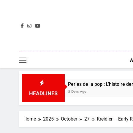
Skip
to
content
A
Perles de la pop : L’histoire derrière Boomtown R
5 Days Ago
HEADLINES
Home
2025
October
27
Kreidler – Early