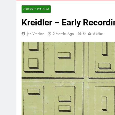
CRITIQUE D'ALBUM
Kreidler – Early Record
0
Jan Vranken
9 Months Ago
6 Mins