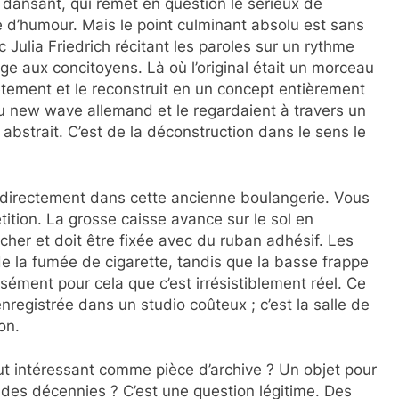
ansant, qui remet en question le sérieux de
d’humour. Mais le point culminant absolu est sans
 Julia Friedrich récitant les paroles sur un rythme
e aux concitoyens. Là où l’original était un morceau
ètement et le reconstruit en un concept entièrement
 du new wave allemand et le regardaient à travers un
s abstrait. C’est de la déconstruction dans le sens le
ce directement dans cette ancienne boulangerie. Vous
tition. La grosse caisse avance sur le sol en
er et doit être fixée avec du ruban adhésif. Les
e la fumée de cigarette, tandis que la basse frappe
cisément pour cela que c’est irrésistiblement réel. Ce
nregistrée dans un studio coûteux ; c’est la salle de
on.
tout intéressant comme pièce d’archive ? Un objet pour
 des décennies ? C’est une question légitime. Des