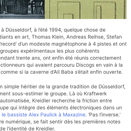
à Düsseldorf, à l’été 1994, quelque chose de
diants en art, Thomas Klein, Andreas Reihse, Stefan
 ‘record’ d’un modeste magnétophone à 4 pistes et ont
es groupes expérimentaux les plus cohérents
ndant trente ans, ont enfin été réunis correctement
ectionneurs qui avaient parcouru Discogs en vain à la
 comme si la caverne d’Ali Baba s’était enfin ouverte.
n simple héritier de la grande tradition de Düsseldorf,
ement sous-estimer le groupe. Là où Kraftwerk
automatisée, Kreidler recherche la friction entre
upe qui intègre des éléments électroniques dans un
 le bassiste Alex Paulick à Maxazine
. ‘Pas l’inverse.’
re numérique, se fait sentir dès les premières notes
e l’identité de Kreidler.