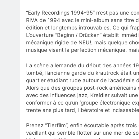
“Early Recordings 1994-95” n’est pas une comp
RIVA de 1994 avec le mini-album sans titre d
édition et longtemps introuvables. Ce qui fra
L’ouverture “Beginn / Drücken” établit immédi
mécanique rigide de NEU!, mais quelque chose
musique visant la perfection mécanique, mais
La scène allemande du début des années 1990
tombé, l’ancienne garde du krautrock était un
quartier étudiant rude autour de l’académie
Alors que des groupes post-rock américains 
avec des influences jazz, Kreidler suivait un
conformer à ce qu’un ‘groupe électronique exp
trente ans plus tard, libératoire et inclassable
Prenez “Tierfilm”, enfin écoutable après troi
vacillant qui semble flotter sur une mer de s