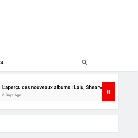
S
eaux albums : Lalu, Shearwater et plus
L’ape
7 Days