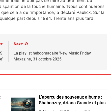
rimentale ne doit pas se faire au détriment du
a disparition de la touche humaine. ‘Nous continuerons
que cela a de l’importance,’ a déclaré Paulick. Sur la
quelque part depuis 1994. Trente ans plus tard,
s:
Next:
.S.
La playlist hebdomadaire ‘New Music Friday
e”
Maxazine’, 31 octobre 2025
:
L’aperçu des nouveaux albums :
Shaboozey, Ariana Grande et plus