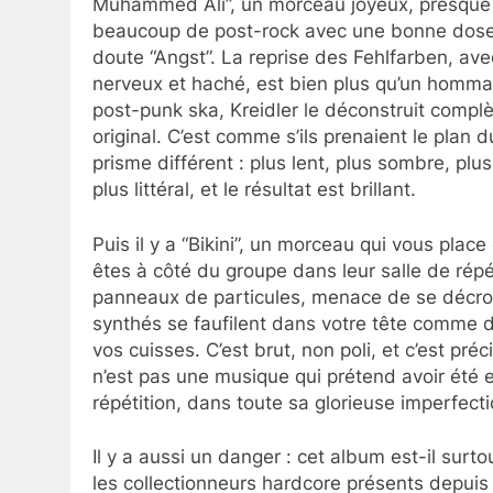
Muhammed Ali”, un morceau joyeux, presque d
beaucoup de post-rock avec une bonne dose 
doute “Angst”. La reprise des Fehlfarben, avec
nerveux et haché, est bien plus qu’un hommag
post-punk ska, Kreidler le déconstruit compl
original. C’est comme s’ils prenaient le plan
prisme différent : plus lent, plus sombre, plu
plus littéral, et le résultat est brillant.
Puis il y a “Bikini”, un morceau qui vous pla
êtes à côté du groupe dans leur salle de répé
panneaux de particules, menace de se décroch
synthés se faufilent dans votre tête comme d
vos cuisses. C’est brut, non poli, et c’est pré
n’est pas une musique qui prétend avoir été e
répétition, dans toute sa glorieuse imperfecti
Il y a aussi un danger : cet album est-il sur
les collectionneurs hardcore présents depuis