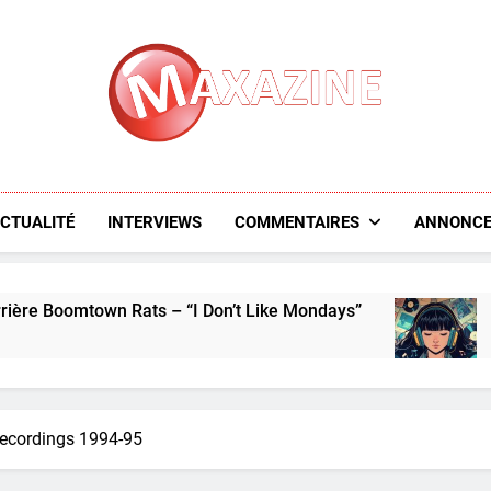
Maxazine.fr
CTUALITÉ
INTERVIEWS
COMMENTAIRES
ANNONCE
ats – “I Don’t Like Mondays”
L’aperçu des nouv
6 Days Ago
 Recordings 1994-95