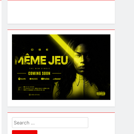
Search
for: