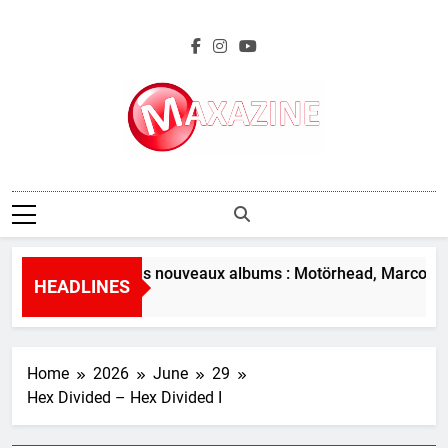
Skip
to
content
Maxazine.fr
L’aperçu des nouveaux albums : Motörhead, Marco Bene
HEADLINES
16 Hours Ago
Home
2026
June
29
Hex Divided – Hex Divided I