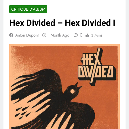
CRITIQUE D'ALBUM
Hex Divided – Hex Divided I
0
Anton Dupont
1 Month Ago
3 Mins