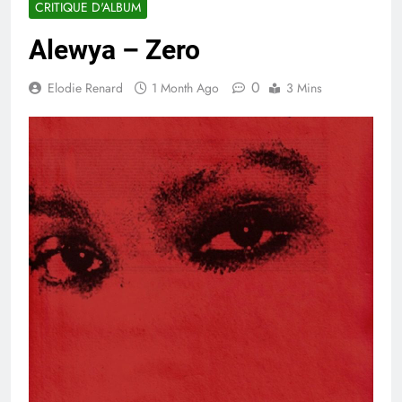
CRITIQUE D'ALBUM
Alewya – Zero
0
Elodie Renard
1 Month Ago
3 Mins