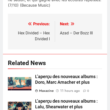
(7/10) (Because Music)
Previous:
Next:
Post
navigation
Hex Divided – Hex
Azad – Der Bozz III
Divided I
Related News
L’aperçu des nouveaux albums :
Doro, Marc Amacher et plus
Maxazine
11 hours ago
0
L’aperçu des nouveaux albums :
Lalu, Shearwater et plus