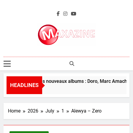
Skip
to
content
Maxazine.fr
L’aperçu des nouveaux albums : Doro, Marc Amacher et
HEADLINES
11 Hours Ago
Home
2026
July
1
Alewya – Zero