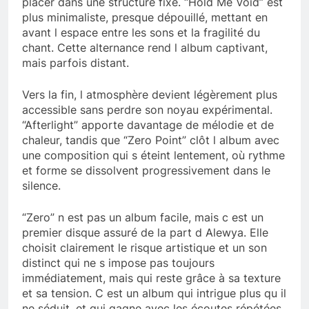
placer dans une structure fixe. “Hold Me Void” est
plus minimaliste, presque dépouillé, mettant en
avant l espace entre les sons et la fragilité du
chant. Cette alternance rend l album captivant,
mais parfois distant.
Vers la fin, l atmosphère devient légèrement plus
accessible sans perdre son noyau expérimental.
“Afterlight” apporte davantage de mélodie et de
chaleur, tandis que “Zero Point” clôt l album avec
une composition qui s éteint lentement, où rythme
et forme se dissolvent progressivement dans le
silence.
“Zero” n est pas un album facile, mais c est un
premier disque assuré de la part d Alewya. Elle
choisit clairement le risque artistique et un son
distinct qui ne s impose pas toujours
immédiatement, mais qui reste grâce à sa texture
et sa tension. C est un album qui intrigue plus qu il
ne séduit, et qui gagne avec les écoutes répétées.