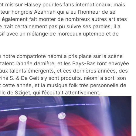
ent mis sur Halsey pour les fans internationaux, mais
siteur hongrois Azahriah qui a eu l’honneur de se
l a également fait monter de nombreux autres artistes
 n’ait certainement pas pu suivre ses paroles, il a
rsif avec un mélange de morceaux uptempo et de
notre compatriote néomí a pris place sur la scène
talent l’année dernière, et les Pays-Bas l’ont envoyée
aux talents émergents, et ces dernières années, des
rins S. & De Geit s’y sont produits. néomí a sorti son
 cette année, et la musique folk très personnelle de
c de Sziget, qui l’écoutait attentivement.