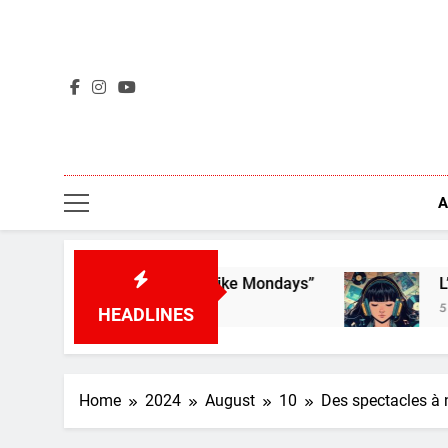
Skip
to
content
A
’t Like Mondays”
L’aperçu des nouveaux albums
5 Days Ago
HEADLINES
Home
2024
August
10
Des spectacles à 