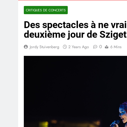
CRITIQUES DE CONCERTS
Des spectacles à ne vra
deuxième jour de Sziget
0
Jordy Stuivenberg
2 Years Ago
6 Mins