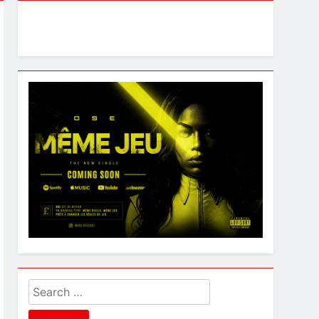
Search
for: