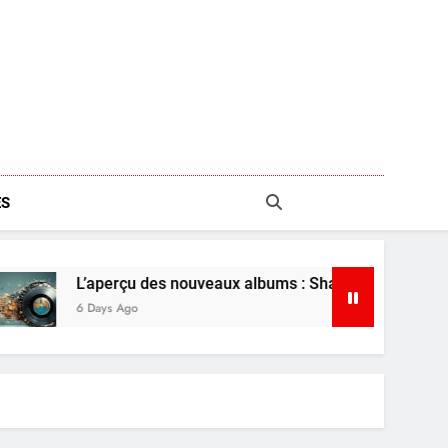
S
veaux albums : Shaboozey, Ariana Grande et plus