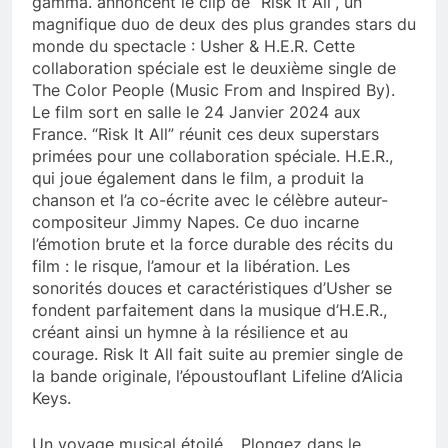
gamma. annoncent le clip de “Risk It All”, un
magnifique duo de deux des plus grandes stars du
monde du spectacle : Usher & H.E.R. Cette
collaboration spéciale est le deuxième single de
The Color People (Music From and Inspired By).
Le film sort en salle le 24 Janvier 2024 aux
France. “Risk It All” réunit ces deux superstars
primées pour une collaboration spéciale. H.E.R.,
qui joue également dans le film, a produit la
chanson et l’a co-écrite avec le célèbre auteur-
compositeur Jimmy Napes. Ce duo incarne
l’émotion brute et la force durable des récits du
film : le risque, l’amour et la libération. Les
sonorités douces et caractéristiques d’Usher se
fondent parfaitement dans la musique d’H.E.R.,
créant ainsi un hymne à la résilience et au
courage. Risk It All fait suite au premier single de
la bande originale, l’époustouflant Lifeline d’Alicia
Keys.
Un voyage musical étoilé… Plongez dans le