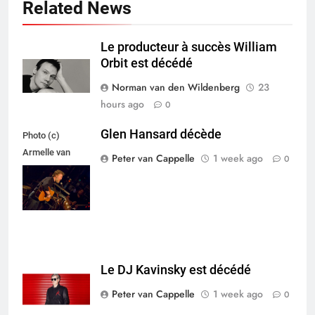
Related News
Le producteur à succès William
Orbit est décédé
Norman van den Wildenberg
23
hours ago
0
Glen Hansard décède
Photo (c)
Armelle van
Peter van Cappelle
1 week ago
0
Helden,
Maxazine.nl
Le DJ Kavinsky est décédé
Peter van Cappelle
1 week ago
0