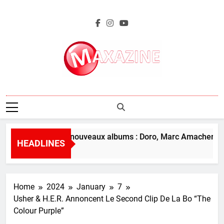
Skip
to
content
Maxazine.fr
L’aperçu des nouveaux albums : Doro, Marc Amacher et p
HEADLINES
3 Hours Ago
Home
2024
January
7
Usher & H.E.R. Annoncent Le Second Clip De La Bo “The
Colour Purple”