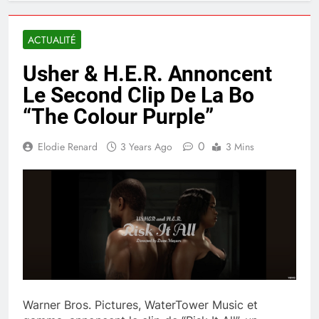
ACTUALITÉ
Usher & H.E.R. Annoncent
Le Second Clip De La Bo
“The Colour Purple”
0
Elodie Renard
3 Years Ago
3 Mins
Warner Bros. Pictures, WaterTower Music et