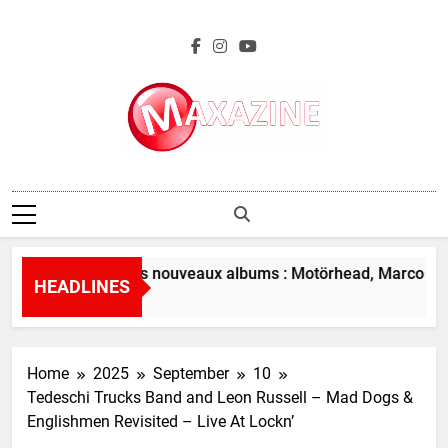
Skip
to
content
Maxazine.fr
L’aperçu des nouveaux albums : Motörhead, Marco Bene
HEADLINES
1 Hour Ago
Home
2025
September
10
Tedeschi Trucks Band and Leon Russell – Mad Dogs &
Englishmen Revisited – Live At Lockn’