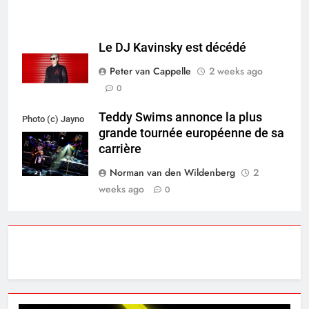
Le DJ Kavinsky est décédé
Peter van Cappelle
2 weeks ago
0
Teddy Swims annonce la plus
Photo (c) Jayno
grande tournée européenne de sa
Berkhoudt
carrière
Norman van den Wildenberg
2
weeks ago
0