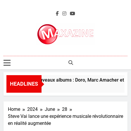
Skip
to
content
Maxazine.fr
L’aperçu des nouveaux albums : Doro, Marc Amacher et plus
HEADLINES
21 Hours Ago
Home
2024
June
28
Steve Vai lance une expérience musicale révolutionnaire
en réalité augmentée