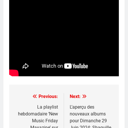
Previous:
Next:
Post
navigation
La playlist
L’aperçu des
hebdomadaire ‘New
nouveaux albums
Music Friday
pour Dimanche 29
Maxazine’ sur
Juin 2024: Shaquille