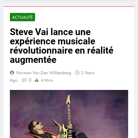
ACTUALITÉ
Steve Vai lance une
expérience musicale
révolutionnaire en réalité
augmentée
Norman Van Den Wildenberg
2 Years
0
Ago
4 Mins