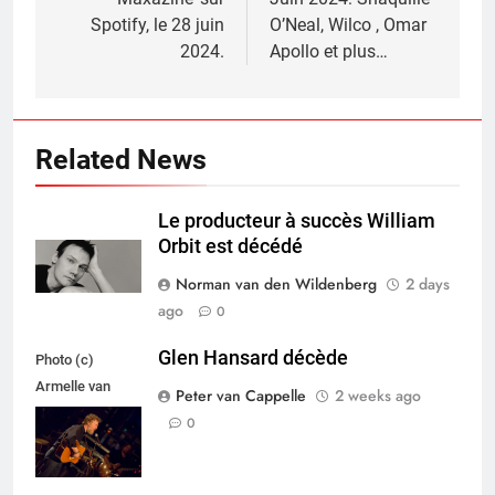
Spotify, le 28 juin
O’Neal, Wilco , Omar
2024.
Apollo et plus…
Related News
Le producteur à succès William
Orbit est décédé
Norman van den Wildenberg
2 days
ago
0
Glen Hansard décède
Photo (c)
Armelle van
Peter van Cappelle
2 weeks ago
Helden,
0
Maxazine.nl