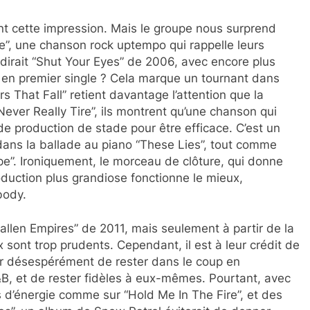
nt cette impression. Mais le groupe nous surprend
e”, une chanson rock uptempo qui rappelle leurs
n dirait “Shut Your Eyes” de 2006, avec encore plus
ci en premier single ? Cela marque un tournant dans
rs That Fall” retient davantage l’attention que la
ever Really Tire”, ils montrent qu’une chanson qui
de production de stade pour être efficace. C’est un
l dans la ballade au piano “These Lies”, tout comme
pe”. Ironiquement, le morceau de clôture, qui donne
roduction plus grandiose fonctionne le mieux,
body.
Fallen Empires” de 2011, mais seulement à partir de la
sont trop prudents. Cependant, il est à leur crédit de
er désespérément de rester dans le coup en
&B, et de rester fidèles à eux-mêmes. Pourtant, avec
s d’énergie comme sur “Hold Me In The Fire”, et des