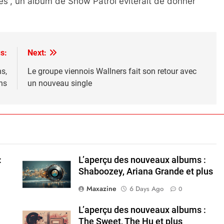
s”, un album de Snow Patrol éviterait de donner
s:
Next:
s,
Le groupe viennois Wallners fait son retour avec
ns
un nouveau single
:
L’aperçu des nouveaux albums :
Shaboozey, Ariana Grande et plus
Maxazine
6 Days Ago
0
L’aperçu des nouveaux albums :
The Sweet, The Hu et plus