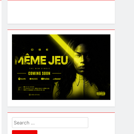
Search
for: