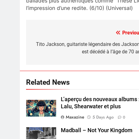
ballades plus authentiques comme “These Lie
l’impression d’une redite. (6/10) (Universal)
Previou
Post
navigation
Tito Jackson, guitariste légendaire des Jackson
est décédé à l’âge de 70 a
Related News
L’aperçu des nouveaux albums 
Lalu, Shearwater et plus
Maxazine
5 Days Ago
0
Madball – Not Your Kingdom