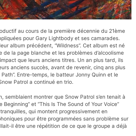
roductif au cours de la première décennie du 21ème
ompliquées pour Gary Lightbody et ses camarades.
ir leur album précédent, “Wildness”. Cet album est né
e de la page blanche et les problèmes d’alcoolisme
mpact que leurs anciens titres. Un an plus tard, ils
leurs anciens succès, avant de revenir, cinq ans plus
 Path”. Entre-temps, le batteur Jonny Quinn et le
Snow Patrol a continué en trio.
bum, semblaient montrer que Snow Patrol s’en tenait à
he Beginning” et “This Is The Sound of Your Voice”
anquilles, qui montent progressivement en
ophoniques pour être programmées sans problème sur
lait-il être une répétition de ce que le groupe a déjà