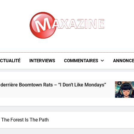
Maxazine.fr
CTUALITÉ
INTERVIEWS
COMMENTAIRES
ANNONCE
mtown Rats – “I Don’t Like Mondays”
L’aperçu d
5 Days Ago
 The Forest Is The Path