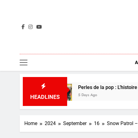
Skip
to
content
A
édé
Perles de la pop : L’histoire derrière Boo
5 Days Ago
HEADLINES
Home
2024
September
16
Snow Patrol –