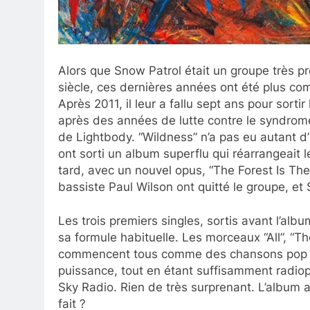
Alors que Snow Patrol était un groupe très p
siècle, ces dernières années ont été plus c
Après 2011, il leur a fallu sept ans pour sort
après des années de lutte contre le syndrom
de Lightbody. “Wildness” n’a pas eu autant d’i
ont sorti un album superflu qui réarrangeait 
tard, avec un nouvel opus, “The Forest Is The
bassiste Paul Wilson ont quitté le groupe, et 
Les trois premiers singles, sortis avant l’al
sa formule habituelle. Les morceaux “All”, “T
commencent tous comme des chansons pop tr
puissance, tout en étant suffisamment radi
Sky Radio. Rien de très surprenant. L’album al
fait ?