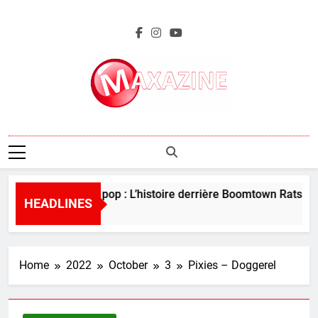
Skip
to
content
Maxazine.fr
Perles de la pop : L’histoire derrière Boomtown Rats – “I
HEADLINES
4 Days Ago
Home
2022
October
3
Pixies – Doggerel