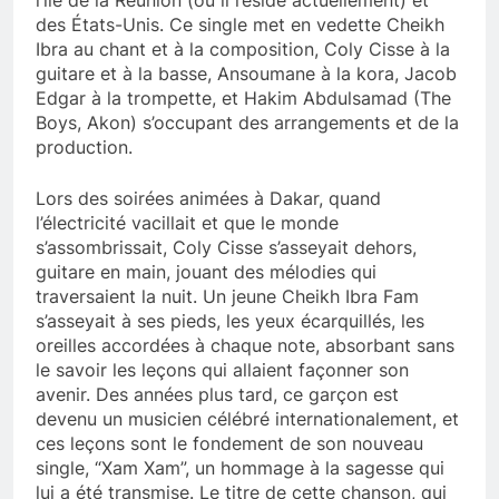
l’île de la Réunion (où il réside actuellement) et
des États-Unis. Ce single met en vedette Cheikh
Ibra au chant et à la composition, Coly Cisse à la
guitare et à la basse, Ansoumane à la kora, Jacob
Edgar à la trompette, et Hakim Abdulsamad (The
Boys, Akon) s’occupant des arrangements et de la
production.
Lors des soirées animées à Dakar, quand
l’électricité vacillait et que le monde
s’assombrissait, Coly Cisse s’asseyait dehors,
guitare en main, jouant des mélodies qui
traversaient la nuit. Un jeune Cheikh Ibra Fam
s’asseyait à ses pieds, les yeux écarquillés, les
oreilles accordées à chaque note, absorbant sans
le savoir les leçons qui allaient façonner son
avenir. Des années plus tard, ce garçon est
devenu un musicien célébré internationalement, et
ces leçons sont le fondement de son nouveau
single, “Xam Xam”, un hommage à la sagesse qui
lui a été transmise. Le titre de cette chanson, qui