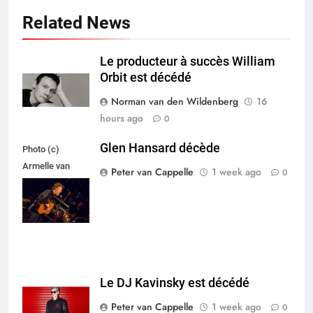
Related News
Le producteur à succès William
Orbit est décédé
Norman van den Wildenberg
16
hours ago
0
Glen Hansard décède
Photo (c)
Armelle van
Peter van Cappelle
1 week ago
0
Helden,
Maxazine.nl
Le DJ Kavinsky est décédé
Peter van Cappelle
1 week ago
0