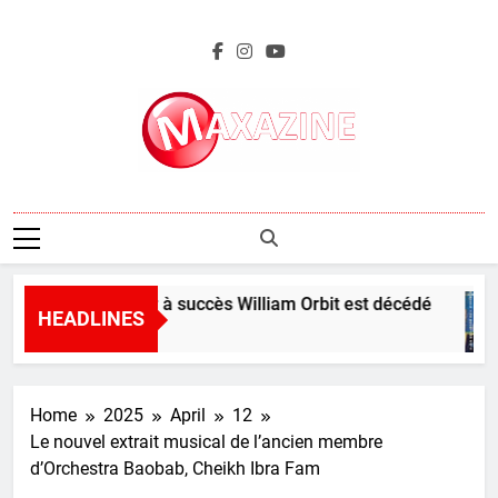
Skip
to
content
Maxazine.fr
Le producteur à succès William Orbit est décédé
HEADLINES
16 Hours Ago
Home
2025
April
12
Le nouvel extrait musical de l’ancien membre
d’Orchestra Baobab, Cheikh Ibra Fam