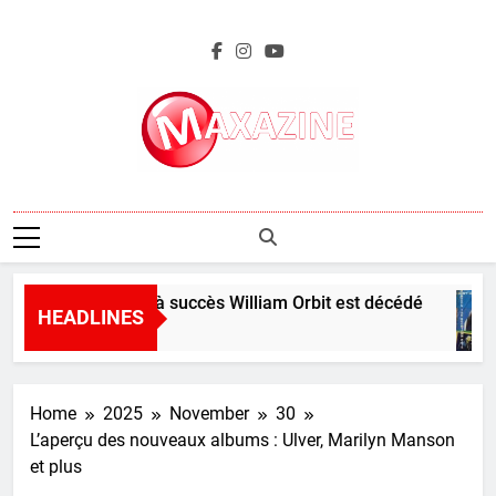
Skip
to
content
Maxazine.fr
Le producteur à succès William Orbit est décédé
HEADLINES
5 Hours Ago
Home
2025
November
30
L’aperçu des nouveaux albums : Ulver, Marilyn Manson
et plus