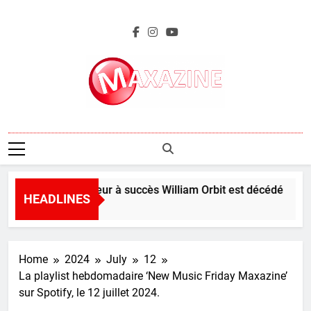
Skip
to
content
Maxazine.fr
Le producteur à succès William Orbit est décédé
HEADLINES
12 Hours Ago
Home
2024
July
12
La playlist hebdomadaire ‘New Music Friday Maxazine’
sur Spotify, le 12 juillet 2024.