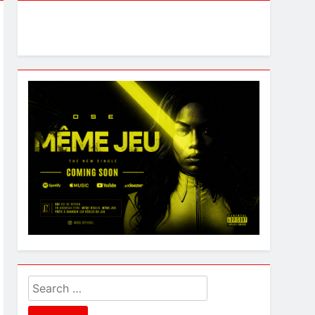
Search
for: