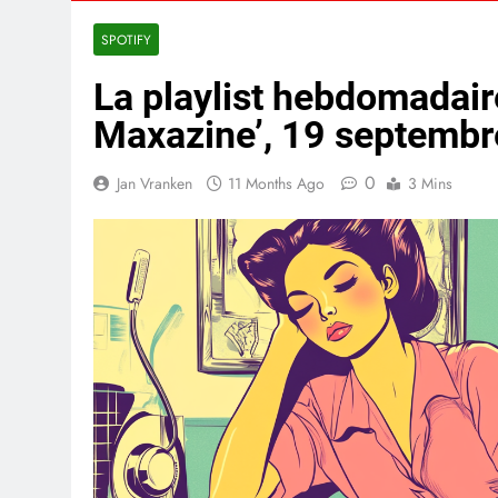
SPOTIFY
La playlist hebdomadair
Maxazine’, 19 septemb
0
Jan Vranken
11 Months Ago
3 Mins