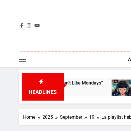
Skip
to
content
A
Boomtown Rats – “I Don’t Like Mondays”
L’aperç
5 Days Ag
HEADLINES
Home
2025
September
19
La playlist h