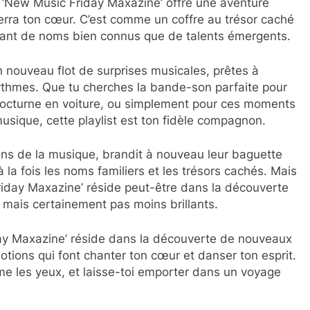
st ‘New Music Friday Maxazine’ offre une aventure
uerra ton cœur. C’est comme un coffre au trésor caché
tant de noms bien connus que de talents émergents.
n nouveau flot de surprises musicales, prêtes à
rythmes. Que tu cherches la bande-son parfaite pour
t nocturne en voiture, ou simplement pour ces moments
usique, cette playlist est ton fidèle compagnon.
ens de la musique, brandit à nouveau leur baguette
 la fois les noms familiers et les trésors cachés. Mais
 Friday Maxazine’ réside peut-être dans la découverte
mais certainement pas moins brillants.
iday Maxazine’ réside dans la découverte de nouveaux
otions qui font chanter ton cœur et danser ton esprit.
erme les yeux, et laisse-toi emporter dans un voyage