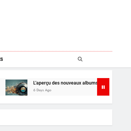
S
L’aperçu des nouveaux albums : Shaboozey, Ariana Grande
6 Days Ago