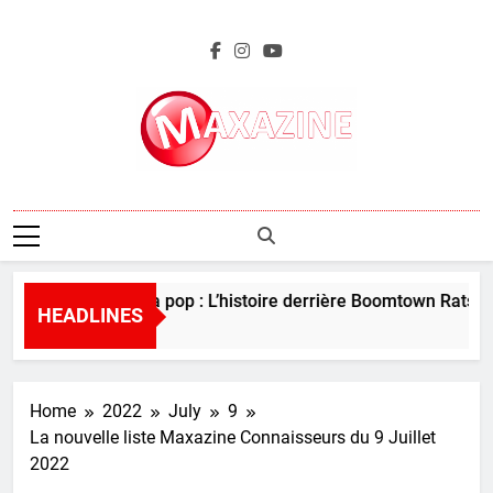
Skip
to
content
Maxazine.fr
Perles de la pop : L’histoire derrière Boomtown Rats – “
HEADLINES
5 Days Ago
Home
2022
July
9
La nouvelle liste Maxazine Connaisseurs du 9 Juillet
2022