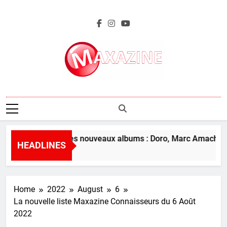
Skip
to
content
Maxazine.fr
L’aperçu des nouveaux albums : Doro, Marc Amacher et
HEADLINES
16 Hours Ago
Home
2022
August
6
La nouvelle liste Maxazine Connaisseurs du 6 Août
2022