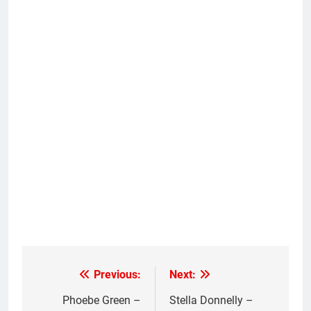
Previous:
Next:
Post
navigation
Phoebe Green –
Stella Donnelly –