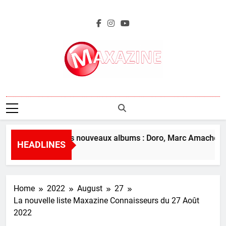
Skip
to
content
Maxazine.fr
L’aperçu des nouveaux albums : Doro, Marc Amacher et 
HEADLINES
22 Hours Ago
Home
2022
August
27
La nouvelle liste Maxazine Connaisseurs du 27 Août
2022