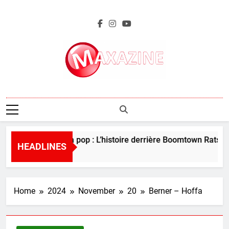
Skip
to
content
Maxazine.fr
Perles de la pop : L’histoire derrière Boomtown Rats – “
HEADLINES
4 Days Ago
Home
2024
November
20
Berner – Hoffa