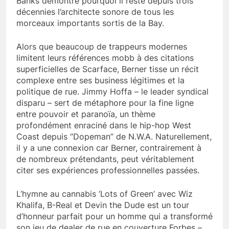
Banks démontre pourquoi il reste depuis trois
décennies l’architecte sonore de tous les
morceaux importants sortis de la Bay.
Alors que beaucoup de trappeurs modernes
limitent leurs références mobb à des citations
superficielles de Scarface, Berner tisse un récit
complexe entre ses business légitimes et la
politique de rue. Jimmy Hoffa – le leader syndical
disparu – sert de métaphore pour la fine ligne
entre pouvoir et paranoïa, un thème
profondément enraciné dans le hip-hop West
Coast depuis “Dopeman” de N.W.A. Naturellement,
il y a une connexion car Berner, contrairement à
de nombreux prétendants, peut véritablement
citer ses expériences professionnelles passées.
L’hymne au cannabis ‘Lots of Green’ avec Wiz
Khalifa, B-Real et Devin the Dude est un tour
d’honneur parfait pour un homme qui a transformé
son jeu de dealer de rue en couverture Forbes –