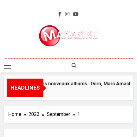
Skip
to
content
Maxazine.fr
L’aperçu des nouveaux albums : Doro, Marc Amacher e
HEADLINES
9 Hours Ago
Home
2023
September
1