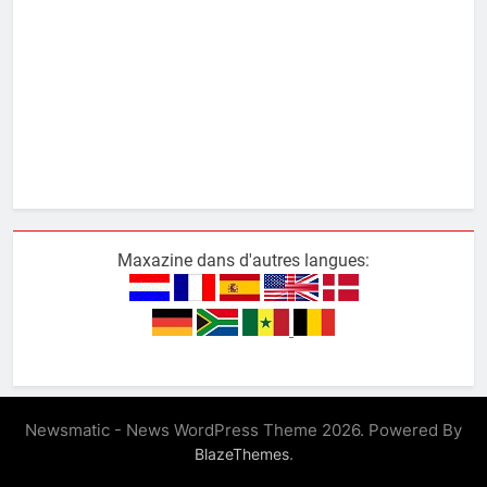
Maxazine dans d'autres langues:
Newsmatic - News WordPress Theme 2026. Powered By
.
BlazeThemes