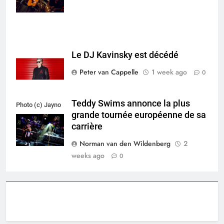
Le DJ Kavinsky est décédé
Peter van Cappelle
1 week ago
0
Teddy Swims annonce la plus
Photo (c) Jayno
grande tournée européenne de sa
Berkhoudt
carrière
Norman van den Wildenberg
2
weeks ago
0