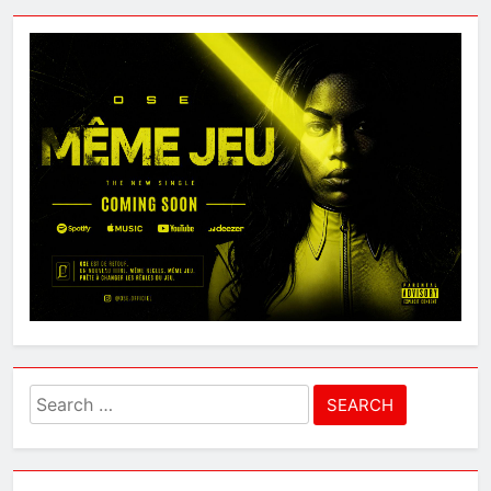
Search
for: