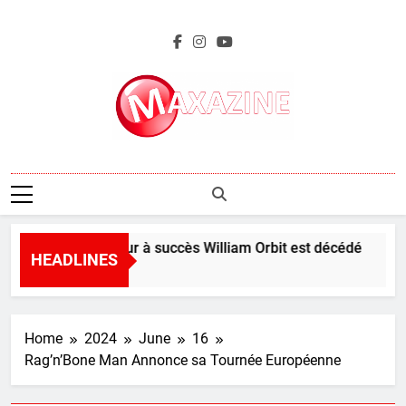
Skip
to
content
Maxazine.fr
Le producteur à succès William Orbit est décédé
HEADLINES
13 Hours Ago
Home
2024
June
16
Rag’n’Bone Man Annonce sa Tournée Européenne