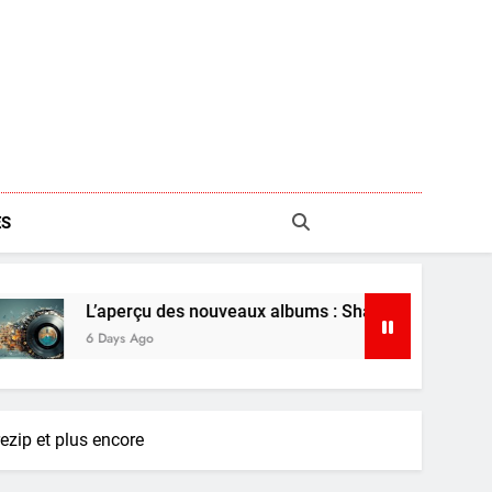
S
çu des nouveaux albums : Shaboozey, Ariana Grande et plus
go
ezip et plus encore