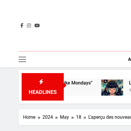
Skip
to
content
A
ts – “I Don’t Like Mondays”
L’aperçu des nouve
5 Days Ago
HEADLINES
Home
2024
May
18
L’aperçu des nouveau