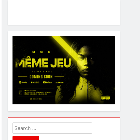
Search
for: