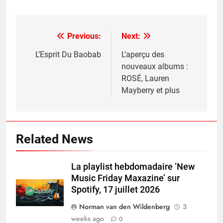
Previous:
Next:
Post
navigation
L’Esprit Du Baobab
L’aperçu des
nouveaux albums :
ROSÉ, Lauren
Mayberry et plus
Related News
La playlist hebdomadaire ‘New
Music Friday Maxazine’ sur
Spotify, 17 juillet 2026
Norman van den Wildenberg
3
weeks ago
0