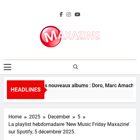
Skip
to
content
Maxazine.fr
L’aperçu des nouveaux albums : Doro, Marc Amacher et
HEADLINES
21 Minutes Ago
Home
2025
December
5
La playlist hebdomadaire ‘New Music Friday Maxazine’
sur Spotify, 5 décembrer 2025.