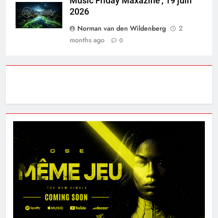
Music Friday Maxazine’, 19 juin
2026
Norman van den Wildenberg
2
months ago
0