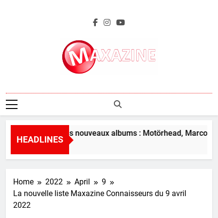
Skip
to
content
Maxazine.fr
L’aperçu des nouveaux albums : Motörhead, Marco Bene
HEADLINES
22 Hours Ago
Home
2022
April
9
La nouvelle liste Maxazine Connaisseurs du 9 avril
2022