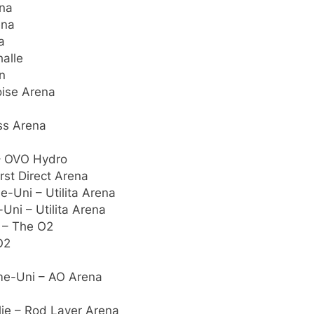
ena
ena
a
halle
n
oise Arena
ss Arena
– OVO Hydro
st Direct Arena
-Uni – Utilita Arena
ni – Utilita Arena
 – The O2
O2
me-Uni – AO Arena
ie – Rod Laver Arena