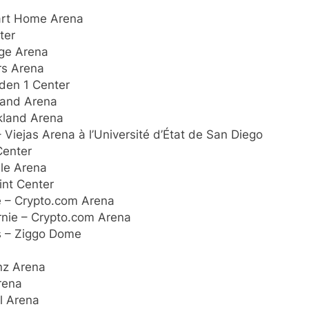
mart Home Arena
ter
dge Arena
rs Arena
lden 1 Center
kland Arena
kland Arena
 Viejas Arena à l’Université d’État de San Diego
Center
le Arena
int Center
e – Crypto.com Arena
rnie – Crypto.com Arena
s – Ziggo Dome
nz Arena
rena
l Arena