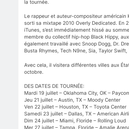
la tournée.
Le rappeur et auteur-compositeur américain Ke
sorti sa mixtape 2010 Overly Dedicated. En 20
iTunes, s’est immédiatement hissé au sommet d
membre du collectif hip-hop Black Hippy, aux
également travaillé avec Snoop Dogg, Dr. Dre
Busta Rhymes, Tech N9ne, Sia, Taylor Swift,
Avec cela, il visitera différentes villes aux É
octobre.
DES DATES DE TOURNÉE:
Mardi 19 juillet – Oklahoma City, OK – Payco
Jeu 21 juillet – Austin, TX – Moody Center
Ven 22 juillet – Houston, TX – Toyota Center
Samedi 23 juillet – Dallas, TX – American Air
Dim 24 juillet – Miami, Floride – Rolling Loud
Mer 27 juillet – Tampa, Floride – Amalie Aren