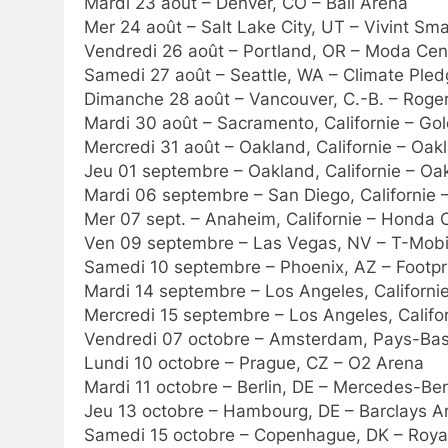
Mardi 23 août – Denver, CO – Ball Arena
Mer 24 août – Salt Lake City, UT – Vivint S
Vendredi 26 août – Portland, OR – Moda Cen
Samedi 27 août – Seattle, WA – Climate Ple
Dimanche 28 août – Vancouver, C.-B. – Roge
Mardi 30 août – Sacramento, Californie – Go
Mercredi 31 août – Oakland, Californie – Oa
Jeu 01 septembre – Oakland, Californie – Oa
Mardi 06 septembre – San Diego, Californie –
Mer 07 sept. – Anaheim, Californie – Honda 
Ven 09 septembre – Las Vegas, NV – T-Mobi
Samedi 10 septembre – Phoenix, AZ – Footpr
Mardi 14 septembre – Los Angeles, Californi
Mercredi 15 septembre – Los Angeles, Califo
Vendredi 07 octobre – Amsterdam, Pays-Ba
Lundi 10 octobre – Prague, CZ – O2 Arena
Mardi 11 octobre – Berlin, DE – Mercedes-Be
Jeu 13 octobre – Hambourg, DE – Barclays A
Samedi 15 octobre – Copenhague, DK – Roya