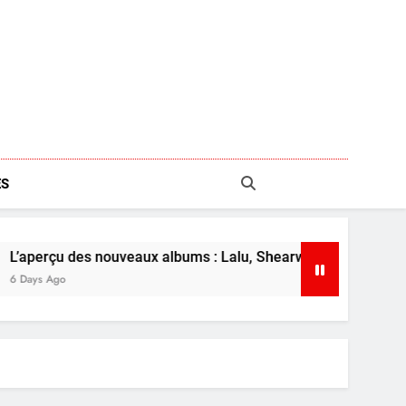
S
nouveaux albums : Lalu, Shearwater et plus
L
7 