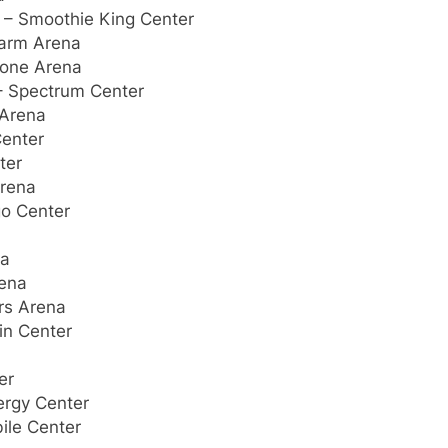
A – Smoothie King Center
 Farm Arena
stone Arena
 – Spectrum Center
 Arena
Center
ter
Arena
go Center
na
rena
ars Arena
in Center
er
ergy Center
ile Center