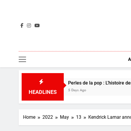
Skip
to
content
A
Perles de la pop : L’histoire derrière Boomto
5 Days Ago
HEADLINES
Home
2022
May
13
Kendrick Lamar anno