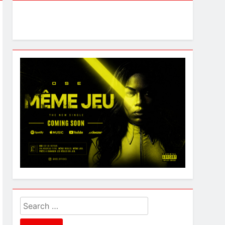
Search
for: