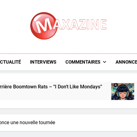
Maxazine.fr
CTUALITÉ
INTERVIEWS
COMMENTAIRES
ANNONCE
wn Rats – “I Don’t Like Mondays”
L’aperçu des 
6 Days Ago
nce une nouvelle tournée