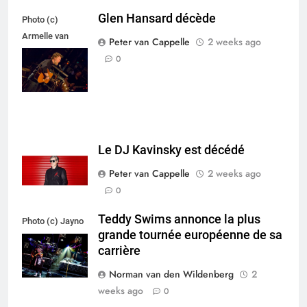
Glen Hansard décède
Photo (c)
Armelle van
Peter van Cappelle
2 weeks ago
Helden,
0
Maxazine.nl
Le DJ Kavinsky est décédé
Peter van Cappelle
2 weeks ago
0
Teddy Swims annonce la plus
Photo (c) Jayno
grande tournée européenne de sa
Berkhoudt
carrière
Norman van den Wildenberg
2
weeks ago
0