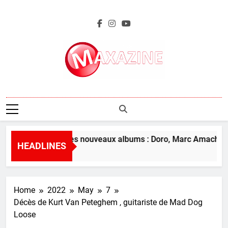
Skip
to
content
Maxazine.fr
L’aperçu des nouveaux albums : Doro, Marc Amacher et
HEADLINES
17 Hours Ago
Home
2022
May
7
Décès de Kurt Van Peteghem , guitariste de Mad Dog
Loose