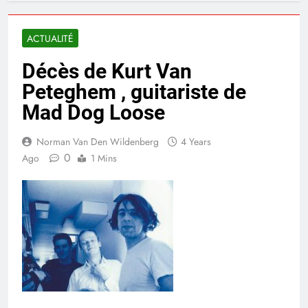
ACTUALITÉ
Décès de Kurt Van
Peteghem , guitariste de
Mad Dog Loose
Norman Van Den Wildenberg
4 Years
0
Ago
1 Mins