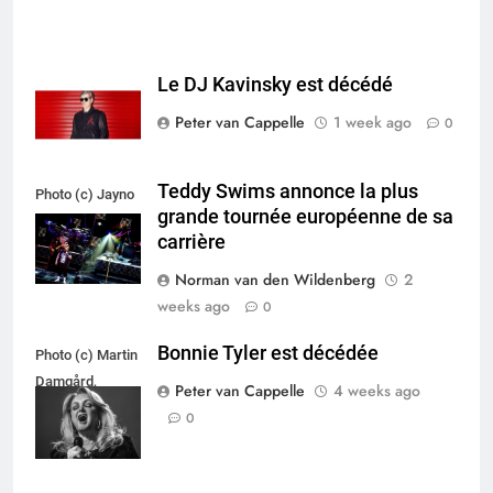
Le DJ Kavinsky est décédé
Peter van Cappelle
1 week ago
0
Teddy Swims annonce la plus
Photo (c) Jayno
grande tournée européenne de sa
Berkhoudt
carrière
Norman van den Wildenberg
2
weeks ago
0
Bonnie Tyler est décédée
Photo (c) Martin
Damgård,
Peter van Cappelle
4 weeks ago
Hverdagsvinkler.dk
0