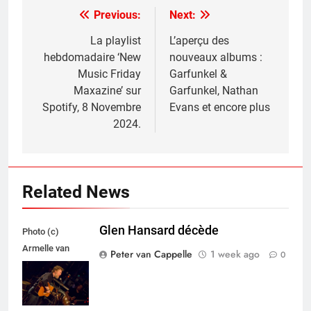
Previous:
Next:
Post
navigation
La playlist
L’aperçu des
hebdomadaire ‘New
nouveaux albums :
Music Friday
Garfunkel &
Maxazine’ sur
Garfunkel, Nathan
Spotify, 8 Novembre
Evans et encore plus
2024.
Related News
Glen Hansard décède
Photo (c)
Armelle van
Peter van Cappelle
1 week ago
0
Helden,
Maxazine.nl