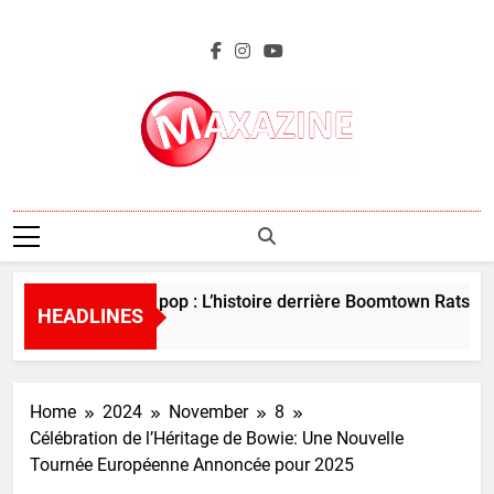
Skip
to
content
Maxazine.fr
Perles de la pop : L’histoire derrière Boomtown Rats – “I
HEADLINES
5 Days Ago
Home
2024
November
8
Célébration de l’Héritage de Bowie: Une Nouvelle
Tournée Européenne Annoncée pour 2025