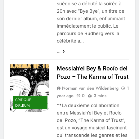
suédoise a débuté la soirée à
20h avec “Bye Bye”, un titre de
son dernier album, enflammant
immédiatement le public. Le
parcours de Rudberg vers la
célébrité a…
...
Messiah’el Bey & Rocío del
Pozo – The Karma of Trust
Norman van den Wildenberg
1
year ago
0
3 mins
CRITIQUE
**La deuxième collaboration
D'ALBUM
entre Messiah’el Bey et Rocío
del Pozo, “The Karma of Trust”,
est un voyage musical fascinant
qui transcende les genres et les