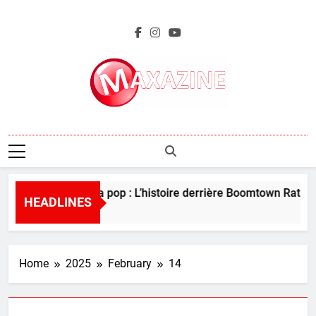
Skip
to
content
Maxazine.fr
Perles de la pop : L’histoire derrière Boomtown Rats – 
HEADLINES
4 Days Ago
Home
2025
February
14