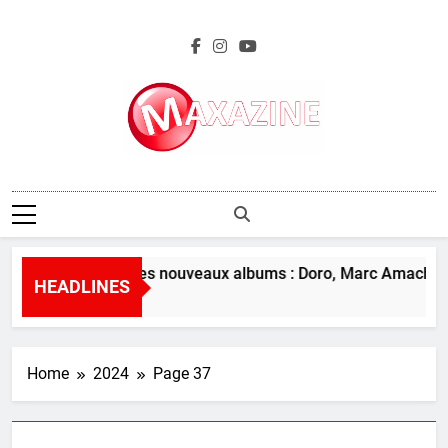
Skip
to
content
Maxazine.fr
L’aperçu des nouveaux albums : Doro, Marc Amacher et
HEADLINES
18 Hours Ago
Home
2024
Page 37