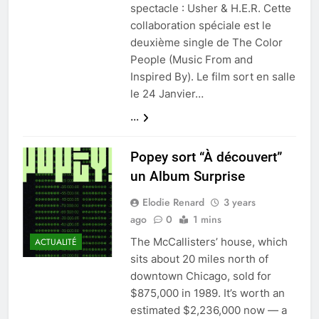
spectacle : Usher & H.E.R. Cette
collaboration spéciale est le
deuxième single de The Color
People (Music From and
Inspired By). Le film sort en salle
le 24 Janvier…
...
Popey sort “À découvert”
un Album Surprise
Elodie Renard
3 years
ago
0
1 mins
The McCallisters’ house, which
ACTUALITÉ
sits about 20 miles north of
downtown Chicago, sold for
$875,000 in 1989. It’s worth an
estimated $2,236,000 now — a