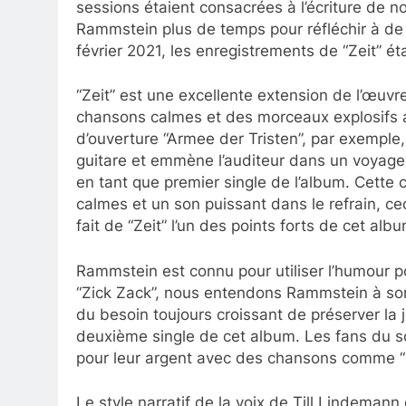
sessions étaient consacrées à l’écriture de n
Rammstein plus de temps pour réfléchir à de 
février 2021, les enregistrements de “Zeit” ét
“Zeit” est une excellente extension de l’œuvr
chansons calmes et des morceaux explosifs a
d’ouverture “Armee der Tristen”, par exempl
guitare et emmène l’auditeur dans un voyage à
en tant que premier single de l’album. Cette
calmes et un son puissant dans le refrain, c
fait de “Zeit” l’un des points forts de cet albu
Rammstein est connu pour utiliser l’humour p
“Zick Zack”, nous entendons Rammstein à son 
du besoin toujours croissant de préserver la j
deuxième single de cet album. Les fans du s
pour leur argent avec des chansons comme “O
Le style narratif de la voix de Till Lindeman