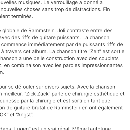
ouvelles musiques. Le verrouillage a donné à
nouvelles choses sans trop de distractions. Fin
aient terminés.
e globale de Rammstein. Joli contraste entre des
vec des riffs de guitare puissants. La chanson
e, commence immédiatement par de puissants riffs de
 travers cet album. La chanson titre “Zeit” est sortie
 chanson a une belle construction avec des couplets
eci en combinaison avec les paroles impressionnantes
m.
our se défouler sur divers sujets. Avec la chanson
meilleur. “Zick Zack” parle de chirurgie esthétique et
eunesse par la chirurgie et est sorti en tant que
on de guitare brutal de Rammstein en ont également
K” et “Angst”.
n dans “Lügen” est un vrai régal. Même l’autotune