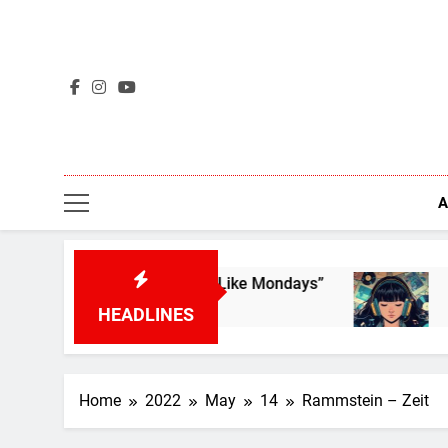
Skip
to
content
A
own Rats – “I Don’t Like Mondays”
L’aperçu des
4 Days Ago
HEADLINES
Home
2022
May
14
Rammstein – Zeit