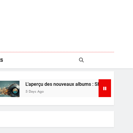
S
L’aperçu des nouveaux albums : Shaboozey, Ariana Grande et p
 Days Ago