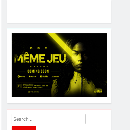
Search
for: