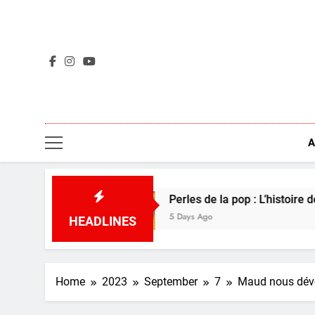
Skip
to
content
A
dé
Perles de la pop : L’histoire derrière Boom
5 Days Ago
HEADLINES
Home
2023
September
7
Maud nous dévoi