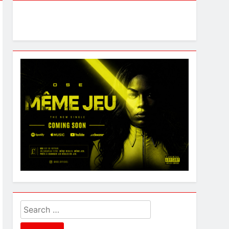
Search
for: