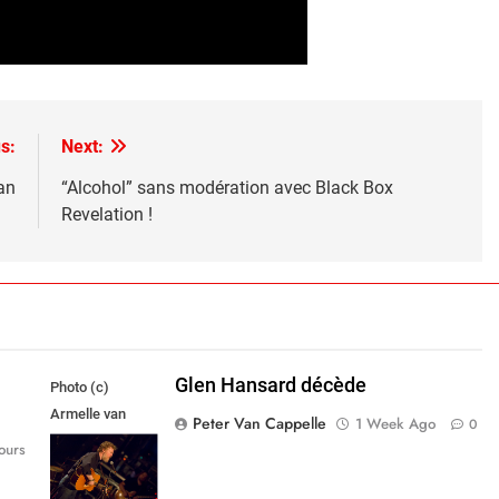
s:
Next:
an
“Alcohol” sans modération avec Black Box
Revelation !
Glen Hansard décède
Photo (c)
Armelle van
Peter Van Cappelle
1 Week Ago
0
Helden,
ours
Maxazine.nl