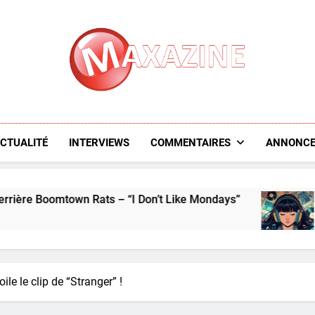
Maxazine.fr
CTUALITÉ
INTERVIEWS
COMMENTAIRES
ANNONCE
town Rats – “I Don’t Like Mondays”
L’aperçu de
5 Days Ago
le le clip de “Stranger” !