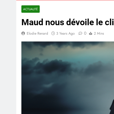
ACTUALITÉ
Maud nous dévoile le cli
0
Elodie Renard
3 Years Ago
2 Mins