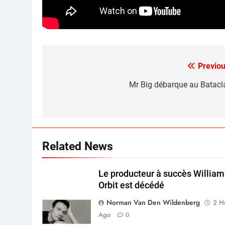
Previou
Post
navigation
Mr Big débarque au Batacl
Related News
Le producteur à succès William
Orbit est décédé
Norman Van Den Wildenberg
2 H
Ago
0