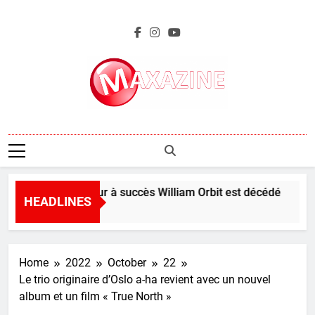
Skip
to
content
Maxazine.fr
Le producteur à succès William Orbit est décédé
HEADLINES
44 Minutes Ago
Home
2022
October
22
Le trio originaire d’Oslo a-ha revient avec un nouvel
album et un film « True North »