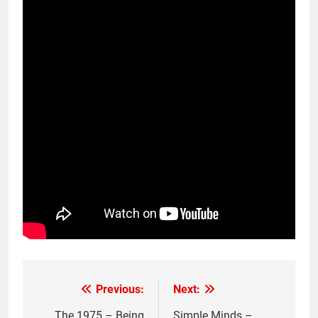
Previous:
Next:
Post
The 1975 – Being
Simple Minds –