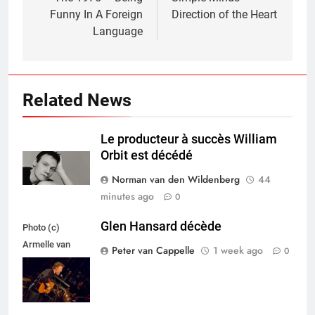
navigation
Funny In A Foreign
Direction of the Heart
Language
Related News
Le producteur à succès William
Orbit est décédé
Norman van den Wildenberg
44
minutes ago
0
Glen Hansard décède
Photo (c)
Armelle van
Peter van Cappelle
1 week ago
0
Helden,
Maxazine.nl