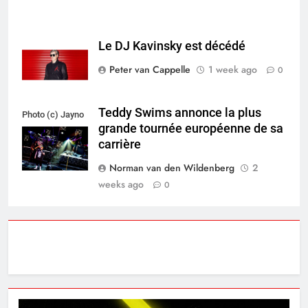
Le DJ Kavinsky est décédé
Peter van Cappelle
1 week ago
0
Teddy Swims annonce la plus
Photo (c) Jayno
grande tournée européenne de sa
Berkhoudt
carrière
Norman van den Wildenberg
2
weeks ago
0