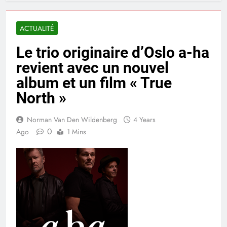
ACTUALITÉ
Le trio originaire d’Oslo a-ha
revient avec un nouvel
album et un film « True
North »
Norman Van Den Wildenberg
4 Years
0
Ago
1 Mins