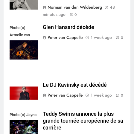
Norman van den Wildenberg
48
minutes ago
0
Glen Hansard décède
Photo (c)
Armelle van
Peter van Cappelle
1 week ago
0
Helden,
Maxazine.nl
Le DJ Kavinsky est décédé
Peter van Cappelle
1 week ago
0
Teddy Swims annonce la plus
Photo (c) Jayno
grande tournée européenne de sa
Berkhoudt
carrière