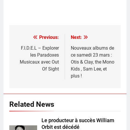
Previous:
Next:
Post
navigation
F.I.D.E.L – Explorer
Nouveaux albums de
les Paradoxes
ce samedi 23 mars :
Musicaux avec Out
Otis & Clay, the Mono
Of Sight
Kids , Sam Lee, et
plus !
Related News
Le producteur à succès William
Orbit est décédé