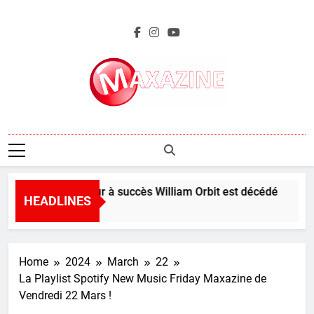
Skip
to
content
Maxazine.fr
Le producteur à succès William Orbit est décédé
HEADLINES
48 Minutes Ago
Home
2024
March
22
La Playlist Spotify New Music Friday Maxazine de
Vendredi 22 Mars !