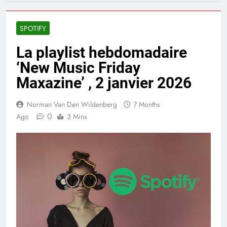
SPOTIFY
La playlist hebdomadaire
‘New Music Friday
Maxazine’ , 2 janvier 2026
Norman Van Den Wildenberg
7 Months
0
Ago
3 Mins