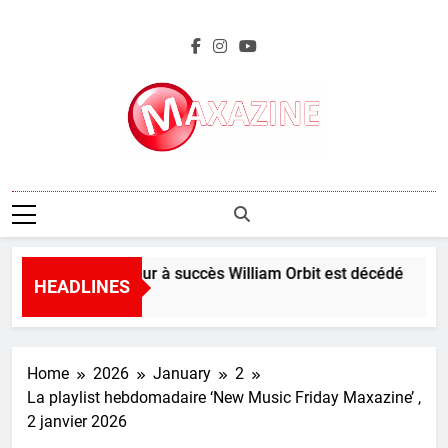
Skip
to
content
Maxazine.fr
Le producteur à succès William Orbit est décédé
HEADLINES
5 Hours Ago
Home
2026
January
2
La playlist hebdomadaire ‘New Music Friday Maxazine’ ,
2 janvier 2026