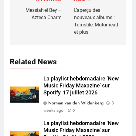
Post
navigation
Messiah’el Bey –
L’aperçu des
Azteca Charm
nouveaux albums :
Turnstile, Motörhead
et plus
Related News
La playlist hebdomadaire ‘New
Music Friday Maxazine’ sur
Spotify, 17 juillet 2026
Norman van den Wildenberg
3
weeks ago
0
La playlist hebdomadaire ‘New
Music Friday Maxazine’ sur