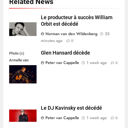
Related News
Le producteur à succès William
Orbit est décédé
Norman van den Wildenberg
25
minutes ago
0
Glen Hansard décède
Photo (c)
Armelle van
Peter van Cappelle
1 week ago
0
Helden,
Maxazine.nl
Le DJ Kavinsky est décédé
Peter van Cappelle
1 week ago
0