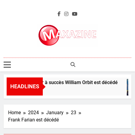
Skip
to
content
Maxazine.fr
Le producteur à succès William Orbit est décédé
HEADLINES
25 Minutes Ago
Home
2024
January
23
Frank Farian est décédé