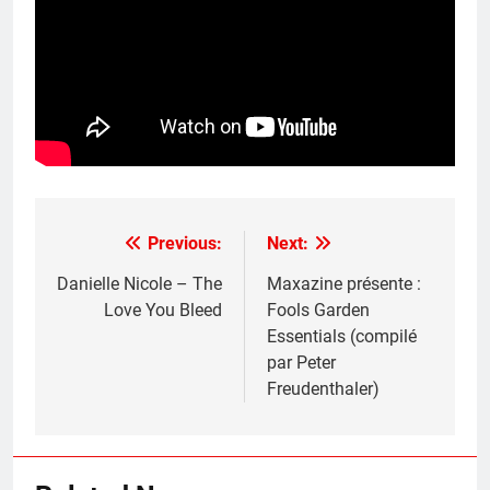
Previous:
Next:
Post
navigation
Danielle Nicole – The
Maxazine présente :
Love You Bleed
Fools Garden
Essentials (compilé
par Peter
Freudenthaler)