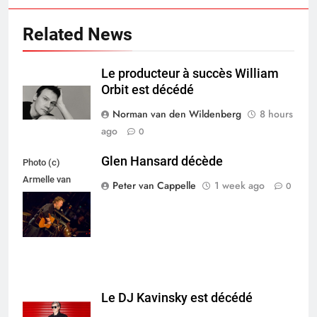
Related News
Le producteur à succès William
Orbit est décédé
Norman van den Wildenberg
8 hours
ago
0
Glen Hansard décède
Photo (c)
Armelle van
Peter van Cappelle
1 week ago
0
Helden,
Maxazine.nl
Le DJ Kavinsky est décédé