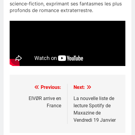
science-fiction, exprimant ses fantasmes les plus
profonds de romance extraterrestre.
Previous:
Next:
Post
navigation
EIVØR arrive en
La nouvelle liste de
France
lecture Spotify de
Maxazine de
Vendredi 19 Janvier