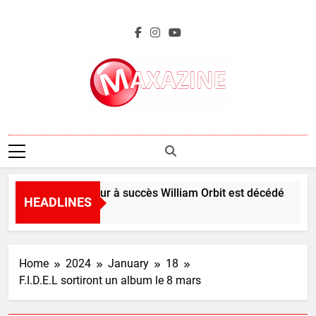
Skip
to
content
Maxazine.fr
Le producteur à succès William Orbit est décédé
HEADLINES
8 Hours Ago
Home
2024
January
18
F.I.D.E.L sortiront un album le 8 mars