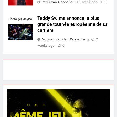
Peter van Cappelle
1 week ago
0
Teddy Swims annonce la plus
Photo (c) Jayno
grande tournée européenne de sa
Berkhoudt
carrière
Norman van den Wildenberg
2
weeks ago
0