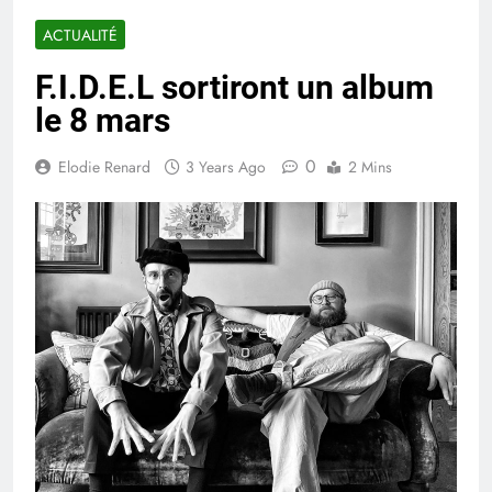
ACTUALITÉ
F.I.D.E.L sortiront un album
le 8 mars
0
Elodie Renard
3 Years Ago
2 Mins