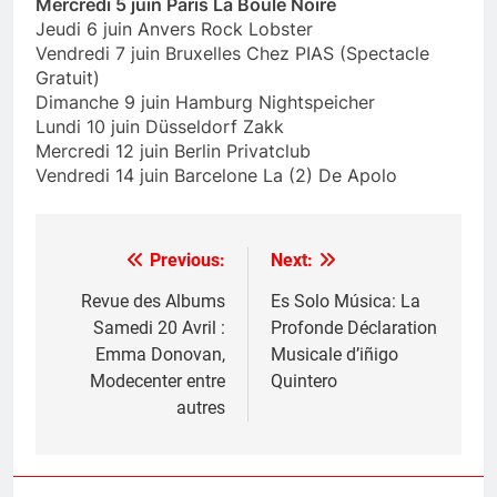
Mercredi 5 juin Paris La Boule Noire
Jeudi 6 juin Anvers Rock Lobster
Vendredi 7 juin Bruxelles Chez PIAS (Spectacle
Gratuit)
Dimanche 9 juin Hamburg Nightspeicher
Lundi 10 juin Düsseldorf Zakk
Mercredi 12 juin Berlin Privatclub
Vendredi 14 juin Barcelone La (2) De Apolo
Previous:
Next:
Post
navigation
Revue des Albums
Es Solo Música: La
Samedi 20 Avril :
Profonde Déclaration
Emma Donovan,
Musicale d’iñigo
Modecenter entre
Quintero
autres