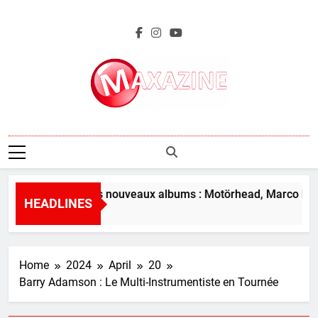
Skip
to
content
Maxazine.fr
L’aperçu des nouveaux albums : Motörhead, Marco Benev
HEADLINES
3 Hours Ago
Home
2024
April
20
Barry Adamson : Le Multi-Instrumentiste en Tournée