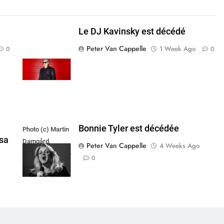
Le DJ Kavinsky est décédé
Peter Van Cappelle
1 Week Ago
0
0
Bonnie Tyler est décédée
Photo (c) Martin
sa
Damgård,
Peter Van Cappelle
4 Weeks Ago
Hverdagsvinkler.dk
0