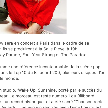
w sera en concert à Paris dans le cadre de sa
ils se produiront à la Salle Pleyel à 19h,
ay Parade, Four Year Strong et The Paradox.
omme une référence incontournable de la scène pop
ans le Top 10 du Billboard 200, plusieurs disques d’or
s le monde.
m studio, ‘Wake Up, Sunshine’, porté par le succès du
kbear. Le morceau est resté numéro 1 du Billboard
s, un record historique, et a été sacré “Chanson rock
ic Awards. Une version remixée avec Demi Lovato est