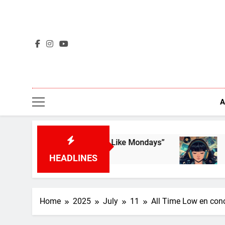
Skip
to
content
A
mtown Rats – “I Don’t Like Mondays”
L’aperçu d
4 Days Ago
HEADLINES
Home
2025
July
11
All Time Low en conc