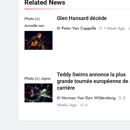
Related News
Glen Hansard décède
Photo (c)
Armelle van
Peter Van Cappelle
1 Week Ago
Helden,
Maxazine.nl
Teddy Swims annonce la plus
Photo (c) Jayno
grande tournée européenne de 
Berkhoudt
carrière
Norman Van Den Wildenberg
2
Weeks Ago
0