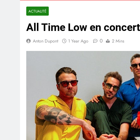
ACTUALITÉ
All Time Low en concert
0
Anton Dupont
1 Year Ago
2 Mins