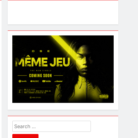
Search
for: