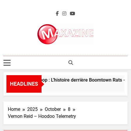
Skip
to
content
Maxazine.fr
Perles de la pop : L’histoire derrière Boomtown Rats – “I 
HEADLINES
5 Days Ago
Home
2025
October
8
Vernon Reid – Hoodoo Telemetry