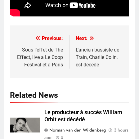
Previous:
Next:
Post
navigation
Sous l’effet de The
L’ancien bassiste de
Effect, live a Le Coop
Train, Charlie Colin,
Festival et a Paris
est décédé
Related News
Le producteur à succès William
Orbit est décédé
Norman van den Wildenberg
3 hours
ago
0