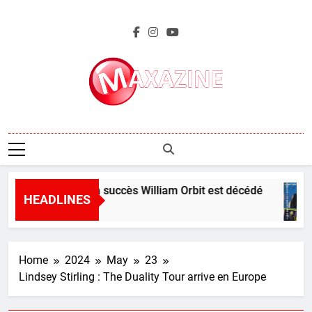
Skip
to
content
Maxazine.fr
Le producteur à succès William Orbit est décédé
HEADLINES
3 Hours Ago
Home
2024
May
23
Lindsey Stirling : The Duality Tour arrive en Europe