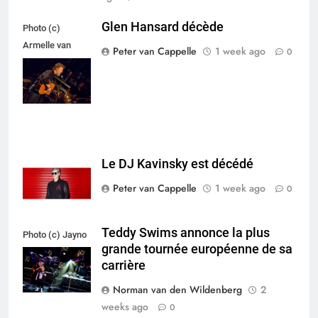
Glen Hansard décède
Photo (c)
Armelle van
Peter van Cappelle
1 week ago
0
Helden,
Maxazine.nl
Le DJ Kavinsky est décédé
Peter van Cappelle
1 week ago
0
Teddy Swims annonce la plus
Photo (c) Jayno
grande tournée européenne de sa
Berkhoudt
carrière
Norman van den Wildenberg
2
weeks ago
0