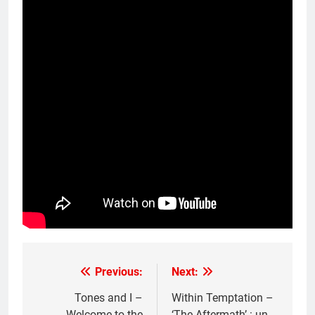
Previous:
Next:
Post
navigation
Tones and I –
Within Temptation –
Welcome to the
‘The Aftermath’ : un