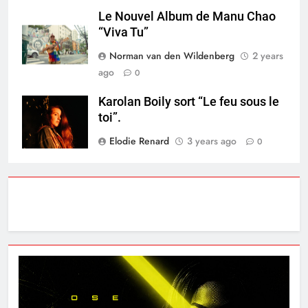
Le Nouvel Album de Manu Chao
“Viva Tu”
Norman van den Wildenberg
2 years
ago
0
Karolan Boily sort “Le feu sous le
toi”.
Elodie Renard
3 years ago
0