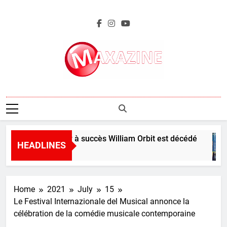
Skip
to
content
Maxazine.fr
Le producteur à succès William Orbit est décédé
HEADLINES
1 Hour Ago
Home
2021
July
15
Le Festival Internazionale del Musical annonce la
célébration de la comédie musicale contemporaine