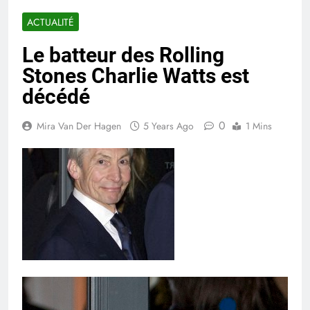
ACTUALITÉ
Le batteur des Rolling
Stones Charlie Watts est
décédé
0
Mira Van Der Hagen
5 Years Ago
1 Mins