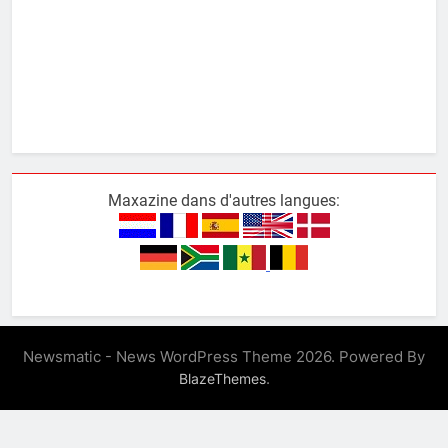
Maxazine dans d'autres langues:
Newsmatic - News WordPress Theme 2026. Powered By
.
BlazeThemes