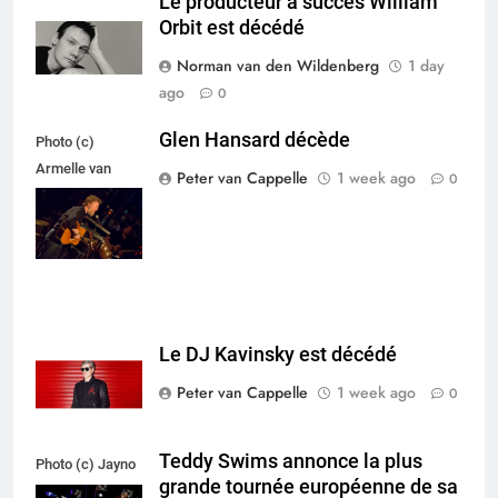
Le producteur à succès William
Orbit est décédé
Norman van den Wildenberg
1 day
ago
0
Glen Hansard décède
Photo (c)
Armelle van
Peter van Cappelle
1 week ago
0
Helden,
Maxazine.nl
Le DJ Kavinsky est décédé
Peter van Cappelle
1 week ago
0
Teddy Swims annonce la plus
Photo (c) Jayno
grande tournée européenne de sa
Berkhoudt