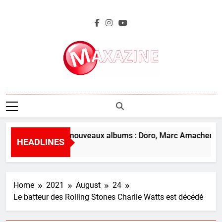
Skip
to
content
Maxazine.fr
L’aperçu des nouveaux albums : Doro, Marc Amacher et pl
HEADLINES
7 Hours Ago
Home
2021
August
24
Le batteur des Rolling Stones Charlie Watts est décédé