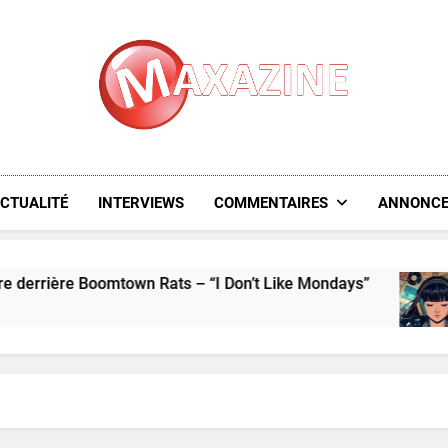
Maxazine.fr
CTUALITÉ
INTERVIEWS
COMMENTAIRES
ANNONCE
re Boomtown Rats – “I Don’t Like Mondays”
L’ap
5 Day