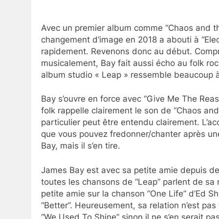
Avec un premier album comme “Chaos and the
changement d’image en 2018 a abouti à “Elect
rapidement. Revenons donc au début. Compr
musicalement, Bay fait aussi écho au folk roc
album studio « Leap » ressemble beaucoup 
Bay s’ouvre en force avec “Give Me The Reaso
folk rappelle clairement le son de “Chaos an
particulier peut être entendu clairement. L’
que vous pouvez fredonner/chanter après un
Bay, mais il s’en tire.
James Bay est avec sa petite amie depuis de
toutes les chansons de “Leap” parlent de sa r
petite amie sur la chanson “One Life” d’Ed She
“Better”. Heureusement, sa relation n’est pa
“We Used To Shine” sinon il ne s’en serait pas 