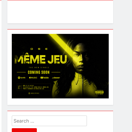
Search
for: