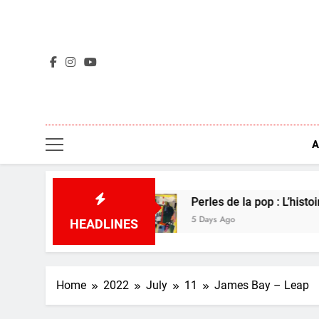
Skip
to
content
A
st décédé
Perles de la pop : L’histoire derriè
5 Days Ago
HEADLINES
Home
2022
July
11
James Bay – Leap