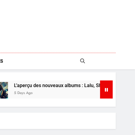
S
erçu des nouveaux albums : Lalu, Shearwater et plus
s Ago